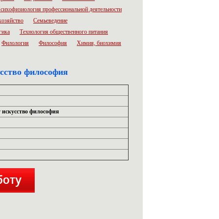
сихофизиология профессиональной деятельности
хозяйство
Семьеведение
гика
Технология общественного питания
Филология
Философия
Химия, биохимия
усство философия
т искусство философия