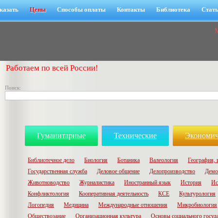
казать
Цены
Способы оплаты
Контакты
Библиотека
Стат
Работаем по всей России!
Поиск:
Гуманитарные
Технические
Экономич
Библиотечное дело
Биология
Ботаника
Валеология
География, 
Государственная служба
Деловое общение
Делопроизводство
Демо
Животноводство
Журналистика
Иностранный язык
История
Ис
Конфликтология
Кооперативная деятельность
КСЕ
Культурология
Логопедия
Медицина
Международные отношения
Микробиология
Обществозание
Организационная культура
Основы социального госуд