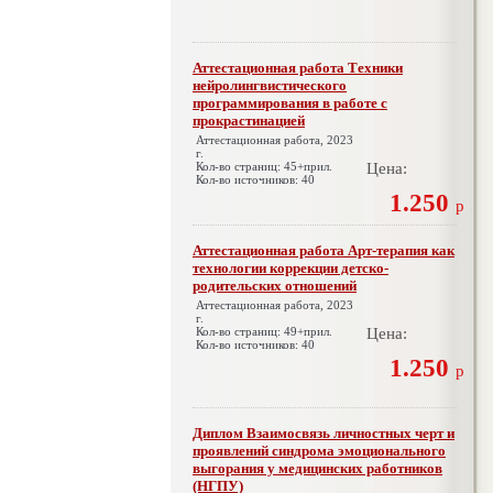
Аттестационная работа Техники
нейролингвистического
программирования в работе с
прокрастинацией
Аттестационная работа, 2023
г.
Кол-во страниц: 45+прил.
Цена:
Кол-во источников: 40
1.250
р
Аттестационная работа Арт-терапия как
технологии коррекции детско-
родительских отношений
Аттестационная работа, 2023
г.
Кол-во страниц: 49+прил.
Цена:
Кол-во источников: 40
1.250
р
Диплом Взаимосвязь личностных черт и
проявлений синдрома эмоционального
выгорания у медицинских работников
(НГПУ)