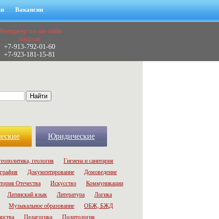
ьи
Вакансии
Менеджер по он-лайн
заказам
+7-913-792-01-60
+7-923-181-15-81
еские
Юридические
геополитика, геология
Гигиена и санитария
графия
Документирование
Домоведение
тория Отечества
Искусство
Коммуникации
Латинский язык
Литература
Логика
Музыкальное образование
ОБЖ, БЖД
арства
Педагогика
Политология