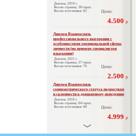
Диплом, 2019 г.
Кол-во страниц: 58+прил.
Кол-во источников: 62
Цена:
4.500
р
Диплом Взаимосвязь
профессионального выгорания с
особенностями эмоциональной сферы
личности (на примере специалистов
взыскания)
Диплом, 2021 г.
Кол-во страниц: 57+прил.
Кол-во источников: 70
Цена:
2.500
р
Диплом Взаимосвязь
социометрического статуса подростков
и склонности к девиантному поведению
Диплом, 2019 г.
Кол-во страниц: 64+прил.
Кол-во источников: 68
Цена:
4.999
р
Диплом Взаимосвязь эмпатии и