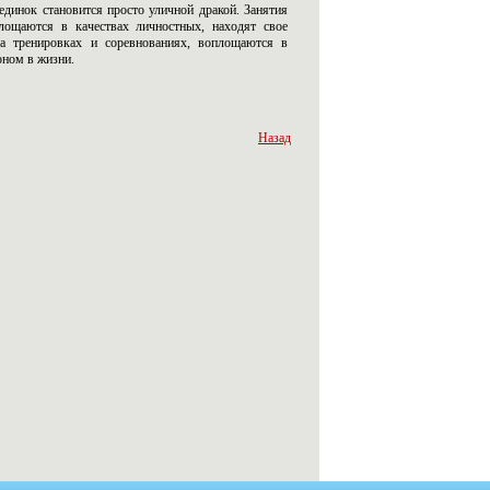
динок становится просто уличной дракой. Занятия
лощаются в качествах личностных, находят свое
на тренировках и соревнованиях, воплощаются в
оном в жизни.
Назад