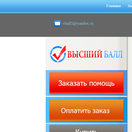
Главная
За
vball5@yandex.ru