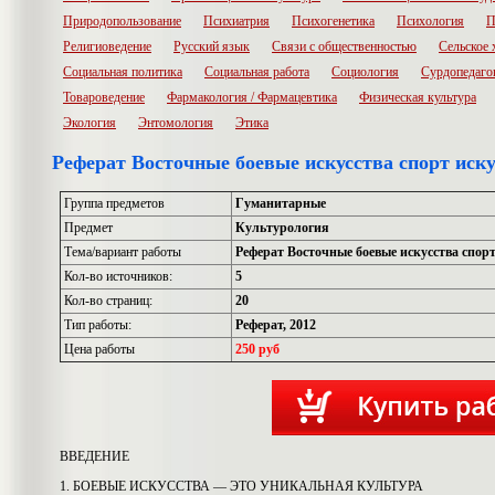
Природопользование
Психиатрия
Психогенетика
Психология
П
Религиоведение
Русский язык
Связи с общественностью
Сельское 
Социальная политика
Социальная работа
Социология
Сурдопедаго
Товароведение
Фармакология / Фармацевтика
Физическая культура
Экология
Энтомология
Этика
Реферат Восточные боевые искусства спорт иск
Группа предметов
Гуманитарные
Предмет
Культурология
Тема/вариант работы
Реферат Восточные боевые искусства спор
Кол-во источников:
5
Кол-во страниц:
20
Тип работы:
Реферат, 2012
Цена работы
250 руб
ВВЕДЕНИЕ
1. БОЕВЫЕ ИСКУССТВА — ЭТО УНИКАЛЬНАЯ КУЛЬТУРА