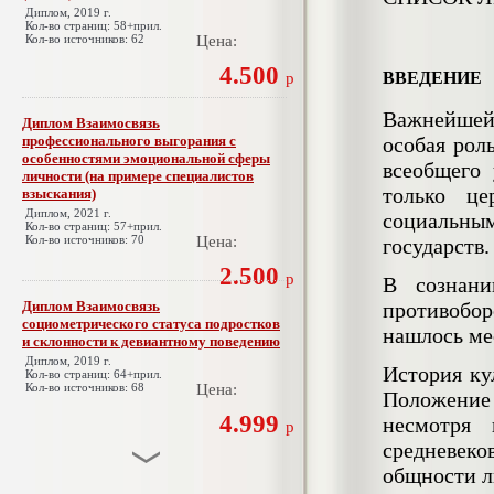
Диплом, 2019 г.
Кол-во страниц: 58+прил.
Кол-во источников: 62
Цена:
4.500
ВВЕДЕНИЕ
р
Важнейшей 
Диплом Взаимосвязь
профессионального выгорания с
особая рол
особенностями эмоциональной сферы
всеобщего
личности (на примере специалистов
только це
взыскания)
Диплом, 2021 г.
социальны
Кол-во страниц: 57+прил.
Кол-во источников: 70
Цена:
государств.
2.500
р
В сознани
Диплом Взаимосвязь
противобор
социометрического статуса подростков
нашлось ме
и склонности к девиантному поведению
Диплом, 2019 г.
История ку
Кол-во страниц: 64+прил.
Кол-во источников: 68
Цена:
Положение
4.999
несмотря 
р
средневеко
общности лю
Диплом Взаимосвязь эмпатии и