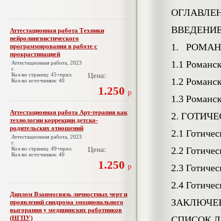
ОГЛАВЛЕ
ВВЕДЕНИ
Аттестационная работа Техники
нейролингвистического
1. РОМАН
программирования в работе с
прокрастинацией
1.1 Романс
Аттестационная работа, 2023
г.
Кол-во страниц: 45+прил.
Цена:
1.2 Романс
Кол-во источников: 40
1.250
р
1.3 Романс
Аттестационная работа Арт-терапия как
2. ГОТИЧ
технологии коррекции детско-
родительских отношений
2.1 Готичес
Аттестационная работа, 2023
г.
2.2 Готичес
Кол-во страниц: 49+прил.
Цена:
Кол-во источников: 40
1.250
р
2.3 Готиче
2.4 Готиче
Диплом Взаимосвязь личностных черт и
ЗАКЛЮЧЕ
проявлений синдрома эмоционального
выгорания у медицинских работников
(НГПУ)
СПИСОК Л