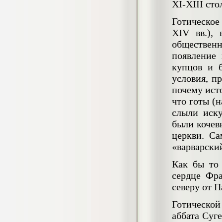
4.550
р
XI-XIII стол
Готическое
Диплом Возмещение вреда,
причиненного незаконными действиями
XIV вв.),
органов дознания предварительного
обществен
следствия, прокуратуры и суда (СГУПС)
появление 
Диплом, 2019 г.
Кол-во страниц: 57+прил.
купцов и 
Кол-во источников: 47
Цена:
условия, пр
4.550
р
почему ист
что готы (
Диплом Комплексный подход к
слыли иску
обеспечению качества жизни пациентов
с бронхиальной астмой в формате
были кочев
лечебно-диагностической и
церкви. С
реабилитационно-профилактической
деятельности медицинской сестры в
«варварский
поликлинике
Диплом, 2022 г.
Как бы то 
Кол-во страниц: 58+прил.
Кол-во источников: 29
Цена:
сердце Фра
северу от П
Диплом Криминальная миграция в
2.500
р
Западной Сибири: понятие, современное
Готической
состояние, тенденции развития и меры
по ее предупреждению
аббата Суг
Диплом, 2024 г.