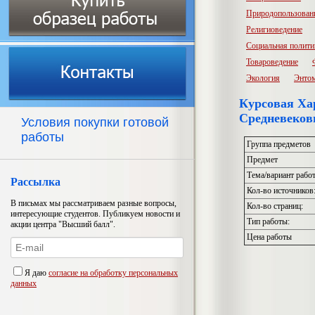
Природопользован
Религиоведение
Социальная полити
Товароведение
Экология
Энто
Курсовая Хар
Средневеков
Условия покупки готовой
работы
Группа предметов
Предмет
Тема/вариант рабо
Рассылка
Кол-во источников
В письмах мы рассматриваем разные вопросы,
Кол-во страниц:
интересующие студентов. Публикуем новости и
Тип работы:
акции центра "Высший балл".
Цена работы
Я даю
согласие на обработку персональных
данных