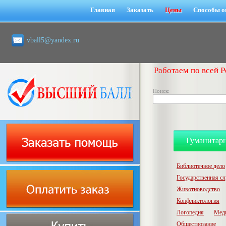
Главная
Заказать
Цены
Способы о
vball5@yandex.ru
Работаем по всей Р
Поиск:
Гуманитар
Библиотечное дело
Государственная с
Животноводство
Конфликтология
Логопедия
Мед
Обществозание