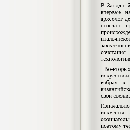
негативных эмоциональных состояний
В Западной
у сотрудников медицинского центра в
впервые н
условиях пандемии COVID-19
археолог д
Диплом, 2021 г.
Кол-во страниц: 51+прил.
отвечал с
Кол-во источников: 77
Цена:
происхож
2.500
р
итальянск
захватчико
Диплом Виндикационный иск
сочетани
Дипломная работа, 2015
Кол-во страниц: 66
технология
Кол-во источников: 46
Цена:
5.000
Во-вторых
р
искусством
вобрал в 
византийск
свои свежи
Диплом Возмещение вреда,
причинённого жизни или здоровью
гражданина в гражданском
Изначально
законодательстве (СГУПС)
искусство 
Диплом, 2019 г.
Кол-во страниц: 61+прил.
окончатель
Кол-во источников: 50
Цена:
поэтому те