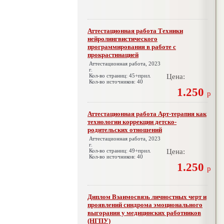
Аттестационная работа Техники
нейролингвистического
программирования в работе с
прокрастинацией
Аттестационная работа, 2023
г.
Кол-во страниц: 45+прил.
Цена:
Кол-во источников: 40
1.250
р
Аттестационная работа Арт-терапия как
технологии коррекции детско-
родительских отношений
Аттестационная работа, 2023
г.
Кол-во страниц: 49+прил.
Цена:
Кол-во источников: 40
1.250
р
Диплом Взаимосвязь личностных черт и
проявлений синдрома эмоционального
выгорания у медицинских работников
(НГПУ)