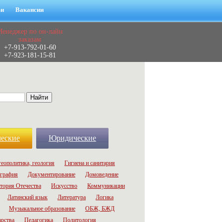
ьи
Вакансии
Менеджер по он-лайн
заказам
+7-913-792-01-60
+7-923-181-15-81
еские
Юридические
геополитика, геология
Гигиена и санитария
графия
Документирование
Домоведение
тория Отечества
Искусство
Коммуникации
Латинский язык
Литература
Логика
Музыкальное образование
ОБЖ, БЖД
арства
Педагогика
Политология