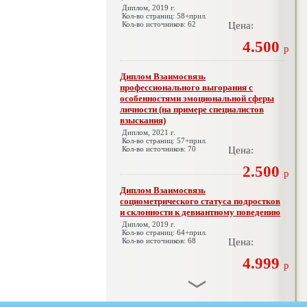
Диплом, 2019 г.
Кол-во страниц: 58+прил.
Кол-во источников: 62
Цена:
4.500
р
Диплом Взаимосвязь
профессионального выгорания с
особенностями эмоциональной сферы
личности (на примере специалистов
взыскания)
Диплом, 2021 г.
Кол-во страниц: 57+прил.
Кол-во источников: 70
Цена:
2.500
р
Диплом Взаимосвязь
социометрического статуса подростков
и склонности к девиантному поведению
Диплом, 2019 г.
Кол-во страниц: 64+прил.
Кол-во источников: 68
Цена:
4.999
р
Диплом Взаимосвязь эмпатии и