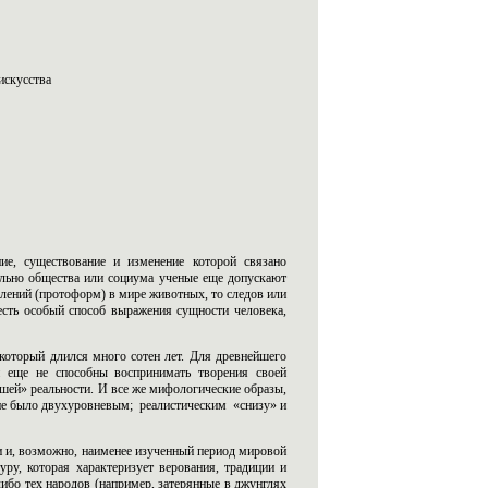
искусства
ие, существование и изменение которой связано
ельно общества или социума ученые еще допускают
лений (протоформ) в мире животных, то следов или
есть особый способ выражения сущности человека,
 который длился много сотен лет. Для древнейшего
и еще не способны воспринимать творения своей
сшей» реальности. И все же мифологические образы,
ние было двухуровневым; реалистическим «снизу» и
 и, возможно, наименее изученный период мировой
ру, которая характеризует верования, традиции и
либо тех народов (например, затерянные в джунглях