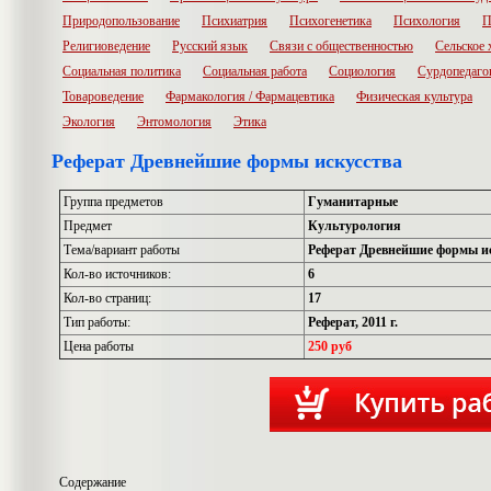
Природопользование
Психиатрия
Психогенетика
Психология
П
Религиоведение
Русский язык
Связи с общественностью
Сельское 
Социальная политика
Социальная работа
Социология
Сурдопедаго
Товароведение
Фармакология / Фармацевтика
Физическая культура
Экология
Энтомология
Этика
Реферат Древнейшие формы искусства
Группа предметов
Гуманитарные
Предмет
Культурология
Тема/вариант работы
Реферат Древнейшие формы и
Кол-во источников:
6
Кол-во страниц:
17
Тип работы:
Реферат, 2011 г.
Цена работы
250 руб
Содержание