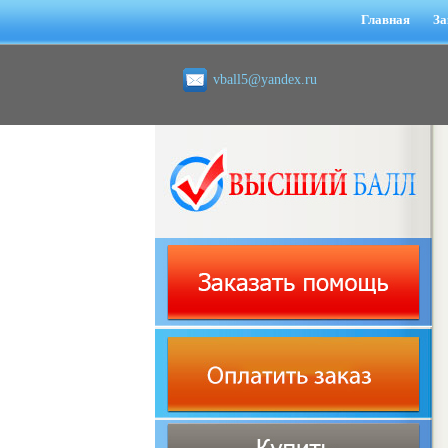
Главная
За
vball5@yandex.ru