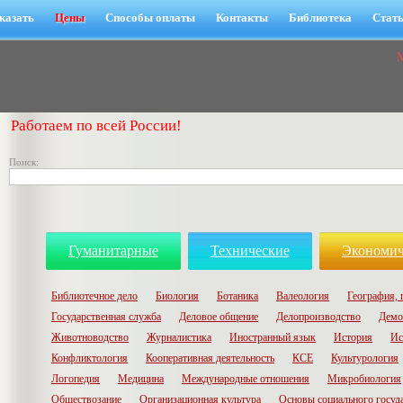
казать
Цены
Способы оплаты
Контакты
Библиотека
Стат
Работаем по всей России!
Поиск:
Гуманитарные
Технические
Экономич
Библиотечное дело
Биология
Ботаника
Валеология
География, 
Государственная служба
Деловое общение
Делопроизводство
Демо
Животноводство
Журналистика
Иностранный язык
История
Ис
Конфликтология
Кооперативная деятельность
КСЕ
Культурология
Логопедия
Медицина
Международные отношения
Микробиология
Обществозание
Организационная культура
Основы социального госуд