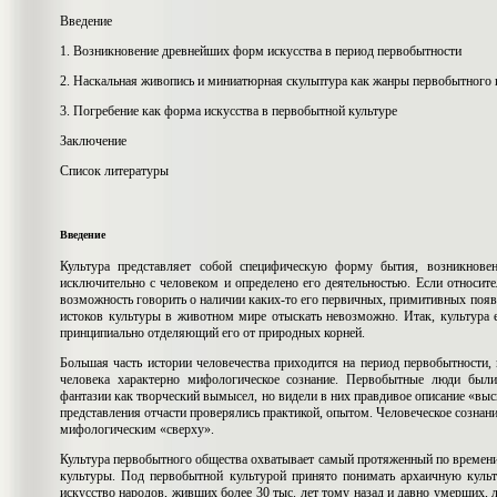
Введение
1. Возникновение древнейших форм искусства в период первобытности
2. Наскальная живопись и миниатюрная скульптура как жанры первобытного 
3. Погребение как форма искусства в первобытной культуре
Заключение
Список литературы
Введение
Культура представляет собой специфическую форму бытия, возникновен
исключительно с человеком и определено его деятельностью. Если относит
возможность говорить о наличии каких-то его первичных, примитивных появ
истоков культуры в животном мире отыскать невозможно. Итак, культура 
принципиально отделяющий его от природных корней.
Большая часть истории человечества приходится на период первобытности,
человека характерно мифологическое сознание. Первобытные люди был
фантазии как творческий вымысел, но видели в них правдивое описание «вы
представления отчасти проверялись практикой, опытом. Человеческое созна
мифологическим «сверху».
Культура первобытного общества охватывает самый протяженный по времени
культуры. Под первобытной культурой принято понимать архаичную культу
искусство народов, живших более 30 тыс. лет тому назад и давно умерших, 