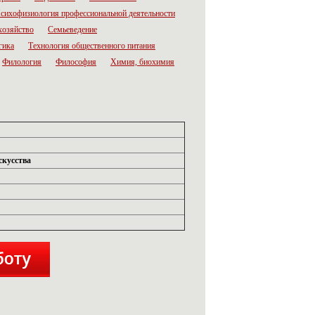
сихофизиология профессиональной деятельности
хозяйство
Семьеведение
гика
Технология общественного питания
Филология
Философия
Химия, биохимия
скусства