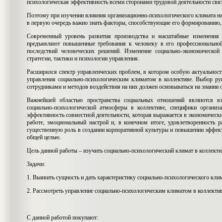
психологическая эффективность всеми сторонами трудовой деятельности свя
Поэтому при изучении влияния организационно-психологического климата на
в первую очередь важно знать факторы, способствующие его формированию, 
Современный уровень развития производства и масштабные изменения 
предъявляют повышенные требования к человеку в его профессиональной 
последствий человеческих решений. Изменение социально-экономической
стратегии, тактики и психологии управления.
Расширился спектр управленческих проблем, в котором особую актуальност
управления социально-психологическим климатом в коллективе. Выбор р
сотрудниками и методов воздействия на них должен основываться на знании 
Важнейшей областью пространства социальных отношений являются вз
социально-психологической атмосферы в коллективе, специфики организ
эффективность совместной деятельности, которая выражается в экономически
работе, эмоциональный настрой и, в конечном итоге, удовлетворенность р
существенную роль в создании корпоративной культуры и повышении эффект
общей целью.
Цель данной работы – изучить социально-психологический климат в коллекти
Задачи:
1. Выявить сущность и дать характеристику социально-психологического клим
2. Рассмотреть управление социально-психологическим климатом в коллектив
С данной работой покупают: