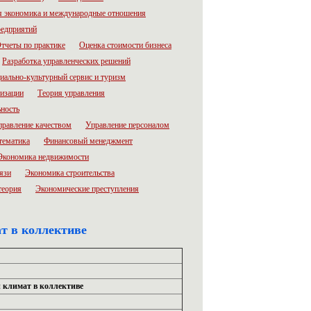
 экономика и международные отношения
редприятий
тчеты по практике
Оценка стоимости бизнеса
Разработка управленческих решений
иально-культурный сервис и туризм
низации
Теория управления
ьность
правление качеством
Управление персоналом
тематика
Финансовый менеджмент
Экономика недвижимости
язи
Экономика строительства
теория
Экономические преступления
т в коллективе
 климат в коллективе