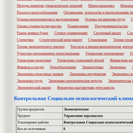
Методы принятия управленческих решений
Микроэкономика
Мировая
Налоги и налогообложение
Организация, технология и проектирование п
Основы математического моделирования
Основы организации труда
О
Оценка стоимости имущества
Планирование
Предпринимательство
Рынок ценных бумаг
Сетевое планирование
Системный анализ
Соц
Статистика
Стратегический менеджмент
Страхование
Теория орга
Теория экономического анализа
Торговля и внешнеэкономическая деятел
Туристско-рекреационное проектирование
Управление изменениями
У
Управление проектами
Управление социальной сферой
Финансовая ма
Финансы и кредит
Ценообразование
Эконометрика
Экономика
Экономика отраслевых рынков
Экономика предприятия
Экономика св
Экономика труда
Экономико-математические методы
Экономическая 
Экономический анализ
Ярмарочно-выставочная деятельность
Контрольная Социально-психологический клима
Группа предметов
Экономические
Предмет
Управление персоналом
Тема/вариант работы
Контрольная Социально-психологический
Кол-во источников:
6