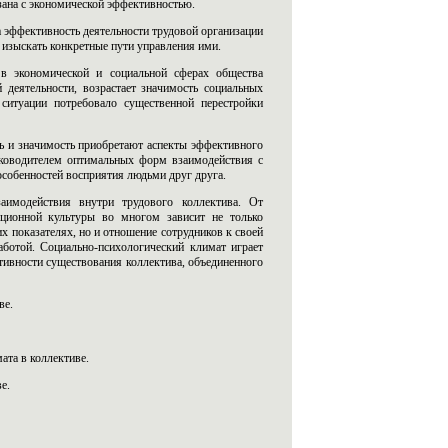
зана с экономической эффективностью.
 эффективность деятельности трудовой организации
изыскать конкретные пути управления ими.
в экономической и социальной сферах общества
деятельности, возрастает значимость социальных
 ситуации потребовало существенной перестройки
ь и значимость приобретают аспекты эффективного
уководителем оптимальных форм взаимодействия с
особенностей восприятия людьми друг друга.
аимодействия внутри трудового коллектива. От
ационной культуры во многом зависит не только
х показателях, но и отношение сотрудников к своей
аботой. Социально-психологический климат играет
ивности существования коллектива, объединенного
ве.
ата в коллективе.
е.