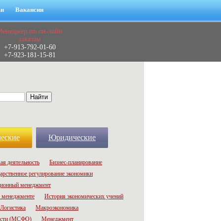
ьи
Вакансии
Менеджер по он-лайн
заказам
+7-913-792-01-60
+7-923-181-15-81
еские
Юридические
ая деятельность
Бизнес-планирование
арственное регулирование экономики
ионный менеджмент
 менеджменте
История экономических учений
Логистика
Макроэкономика
ости (МСФО)
Менеджмент