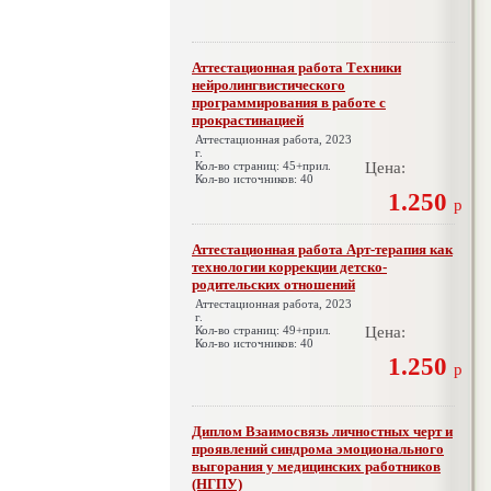
Аттестационная работа Техники
нейролингвистического
программирования в работе с
прокрастинацией
Аттестационная работа, 2023
г.
Кол-во страниц: 45+прил.
Цена:
Кол-во источников: 40
1.250
р
Аттестационная работа Арт-терапия как
технологии коррекции детско-
родительских отношений
Аттестационная работа, 2023
г.
Кол-во страниц: 49+прил.
Цена:
Кол-во источников: 40
1.250
р
Диплом Взаимосвязь личностных черт и
проявлений синдрома эмоционального
выгорания у медицинских работников
(НГПУ)