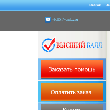
Главная
За
vball5@yandex.ru