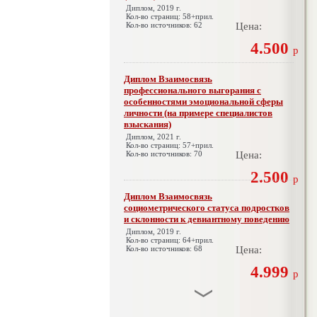
Диплом, 2019 г.
Кол-во страниц: 58+прил.
Кол-во источников: 62
Цена:
4.500
р
Диплом Взаимосвязь
профессионального выгорания с
особенностями эмоциональной сферы
личности (на примере специалистов
взыскания)
Диплом, 2021 г.
Кол-во страниц: 57+прил.
Кол-во источников: 70
Цена:
2.500
р
Диплом Взаимосвязь
социометрического статуса подростков
и склонности к девиантному поведению
Диплом, 2019 г.
Кол-во страниц: 64+прил.
Кол-во источников: 68
Цена:
4.999
р
Диплом Взаимосвязь эмпатии и