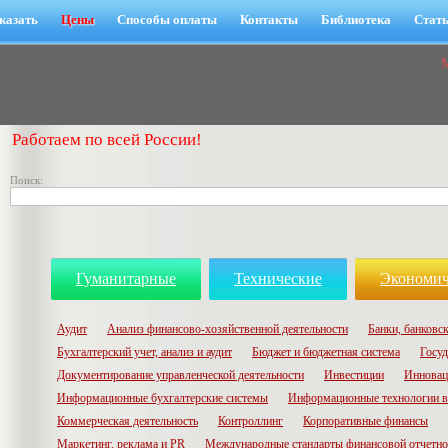
казать
Цены
Способы оплаты
Контакты
Библиотека
Стат
Работаем по всей России!
Поиск:
Гуманитарные
Технические
Экономич
Аудит
Анализ финансово-хозяйственной деятельности
Банки, банковск
Бухгалтерский учет, анализ и аудит
Бюджет и бюджетная система
Госуд
Документирование управленческой деятельности
Инвестиции
Инновац
Информационные бухгалтерские системы
Информационные технологии в
Коммерческая деятельность
Контроллинг
Корпоративные финансы
Маркетинг, реклама и PR
Международные стандарты финансовой отчетн