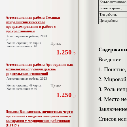
Кол-во источников
Кол-во страниц:
Тип работы:
Аттестационная работа Техники
Цена работы
нейролингвистического
программирования в работе с
прокрастинацией
Аттестационная работа, 2023
г.
Кол-во страниц: 45+прил.
Цена:
Кол-во источников: 40
Содержани
1.250
р
Введение
Аттестационная работа Арт-терапия как
1. Понятие
технологии коррекции детско-
родительских отношений
2. Мировой
Аттестационная работа, 2023
г.
Кол-во страниц: 49+прил.
Цена:
3. Роль не
Кол-во источников: 40
1.250
р
4. Место н
Заключени
Диплом Взаимосвязь личностных черт и
проявлений синдрома эмоционального
Список исп
выгорания у медицинских работников
(НГПУ)