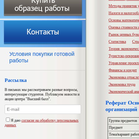
Методы принятия 
Налоги и налогооб
Основы математич
Оценка стоимости
Рынок ценных бум
Статистика
Стр
Теория экономичес
Условия покупки готовой
Туристско-рекреац
работы
Управление проект
Финансы и кредит
Экономика отрасл
Рассылка
Экономика труда
В письмах мы рассматриваем разные вопросы,
Экономический ана
интересующие студентов. Публикуем новости и
акции центра "Высший балл".
Реферат Осн
организаций
Я даю
согласие на обработку персональных
Группа предметов
данных
Предмет
Тема/вариант рабо