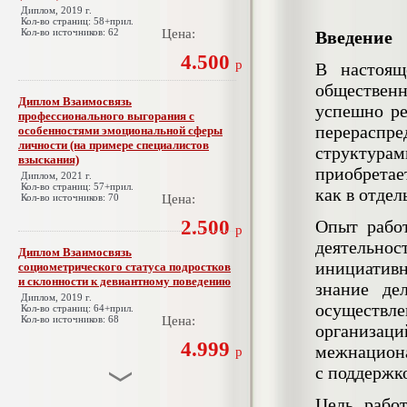
Диплом, 2019 г.
Кол-во страниц: 58+прил.
Кол-во источников: 62
Цена:
Введение
4.500
р
В настоящ
обществен
Диплом Взаимосвязь
успешно ре
профессионального выгорания с
перераспр
особенностями эмоциональной сферы
личности (на примере специалистов
структура
взыскания)
приобретае
Диплом, 2021 г.
Кол-во страниц: 57+прил.
как в отде
Кол-во источников: 70
Цена:
2.500
Опыт работ
р
деятельно
Диплом Взаимосвязь
инициатив
социометрического статуса подростков
и склонности к девиантному поведению
знание де
Диплом, 2019 г.
осуществл
Кол-во страниц: 64+прил.
Кол-во источников: 68
Цена:
организаци
4.999
межнациона
р
с поддержк
Цель рабо
Диплом Взаимосвязь эмпатии и