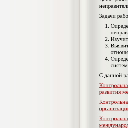
негативных эмоциональных состояний
неправител
у сотрудников медицинского центра в
условиях пандемии COVID-19
Задачи раб
Диплом, 2021 г.
Кол-во страниц: 51+прил.
Кол-во источников: 77
Цена:
Опре
неправ
2.500
р
Изучит
Выяви
Диплом Виндикационный иск
отноше
Дипломная работа, 2015
Кол-во страниц: 66
Опреде
Кол-во источников: 46
Цена:
систем
5.000
р
С данной р
Контрольна
развития м
Диплом Возмещение вреда,
причинённого жизни или здоровью
Контрольна
гражданина в гражданском
законодательстве (СГУПС)
организаци
Диплом, 2019 г.
Кол-во страниц: 61+прил.
Контрольна
Кол-во источников: 50
Цена:
междунаро