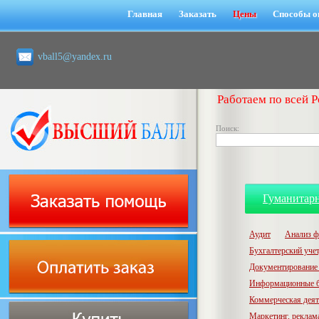
Главная
Заказать
Цены
Способы о
vball5@yandex.ru
Работаем по всей Р
Поиск:
Гуманитар
Аудит
Анализ ф
Бухгалтерский учет,
Документирование 
Информационные б
Коммерческая деят
Маркетинг, реклам