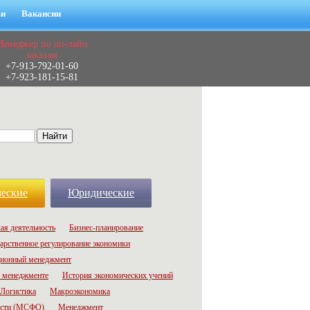
ьи
Вакансии
Менеджер по он-лайн
заказам
+7-913-792-01-60
+7-923-181-15-81
еские
Юридические
ая деятельность
Бизнес-планирование
арственное регулирование экономики
ионный менеджмент
 менеджменте
История экономических учений
Логистика
Макроэкономика
ости (МСФО)
Менеджмент