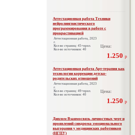
Аттестационная работа Техники
нейролингвистического
программирования в работе с
прокрастинацией
Аттестационная работа, 2023
г.
Кол-во страниц: 45+прил.
Цена:
Кол-во источников: 40
1.250
р
Аттестационная работа Арт-терапия как
технологии коррекции детско-
родительских отношений
Аттестационная работа, 2023
г.
Кол-во страниц: 49+прил.
Цена:
Кол-во источников: 40
1.250
р
Диплом Взаимосвязь личностных черт и
проявлений синдрома эмоционального
выгорания у медицинских работников
(НГПУ)