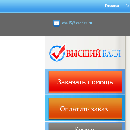
Главная
За
vball5@yandex.ru