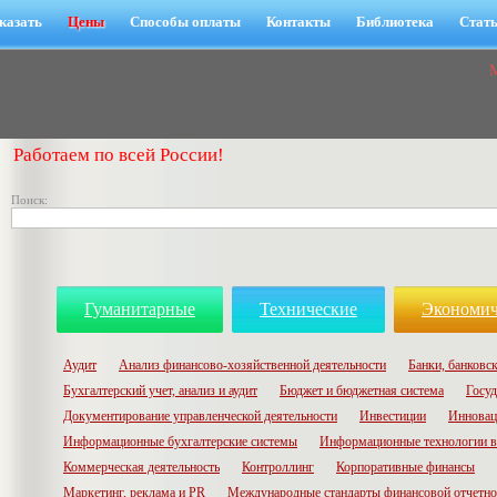
казать
Цены
Способы оплаты
Контакты
Библиотека
Стат
Работаем по всей России!
Поиск:
Гуманитарные
Технические
Экономич
Аудит
Анализ финансово-хозяйственной деятельности
Банки, банковск
Бухгалтерский учет, анализ и аудит
Бюджет и бюджетная система
Госуд
Документирование управленческой деятельности
Инвестиции
Инновац
Информационные бухгалтерские системы
Информационные технологии в
Коммерческая деятельность
Контроллинг
Корпоративные финансы
Маркетинг, реклама и PR
Международные стандарты финансовой отчетн