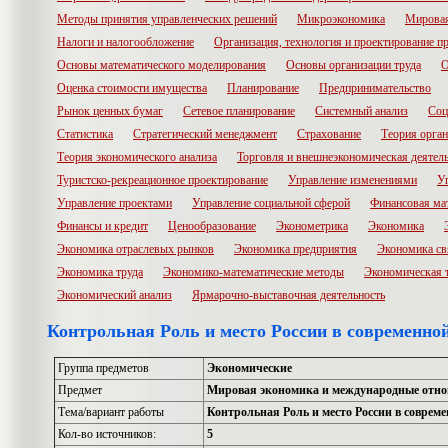
Методы принятия управленческих решений
Микроэкономика
Мировая
Налоги и налогообложение
Организация, технология и проектирование п
Основы математического моделирования
Основы организации труда
О
Оценка стоимости имущества
Планирование
Предпринимательство
Рынок ценных бумаг
Сетевое планирование
Системный анализ
Соц
Статистика
Стратегический менеджмент
Страхование
Теория орга
Теория экономического анализа
Торговля и внешнеэкономическая деятел
Туристско-рекреационное проектирование
Управление изменениями
У
Управление проектами
Управление социальной сферой
Финансовая ма
Финансы и кредит
Ценообразование
Эконометрика
Экономика
Экономика отраслевых рынков
Экономика предприятия
Экономика св
Экономика труда
Экономико-математические методы
Экономическая 
Экономический анализ
Ярмарочно-выставочная деятельность
Контрольная Роль и место России в современно
Группа предметов
Экономические
Предмет
Мировая экономика и международные отн
Тема/вариант работы
Контрольная Роль и место России в соврем
Кол-во источников:
5