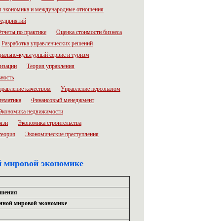
 экономика и международные отношения
редприятий
тчеты по практике
Оценка стоимости бизнеса
Разработка управленческих решений
иально-культурный сервис и туризм
низации
Теория управления
ьность
правление качеством
Управление персоналом
тематика
Финансовый менеджмент
Экономика недвижимости
язи
Экономика строительства
теория
Экономические преступления
й мировой экономике
ошения
енной мировой экономике