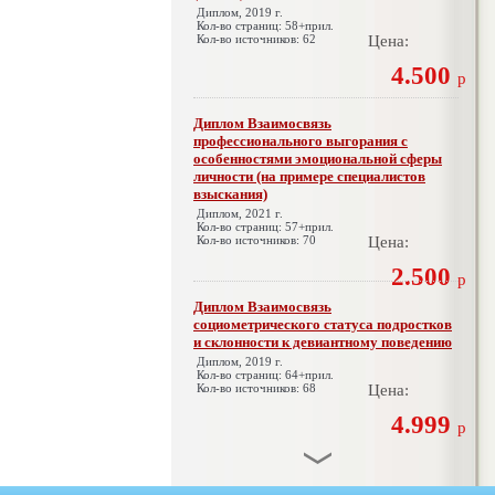
Диплом, 2019 г.
Кол-во страниц: 58+прил.
Кол-во источников: 62
Цена:
4.500
р
Диплом Взаимосвязь
профессионального выгорания с
особенностями эмоциональной сферы
личности (на примере специалистов
взыскания)
Диплом, 2021 г.
Кол-во страниц: 57+прил.
Кол-во источников: 70
Цена:
2.500
р
Диплом Взаимосвязь
социометрического статуса подростков
и склонности к девиантному поведению
Диплом, 2019 г.
Кол-во страниц: 64+прил.
Кол-во источников: 68
Цена:
4.999
р
Диплом Взаимосвязь эмпатии и