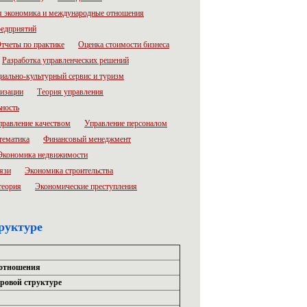
 экономика и международные отношения
редприятий
тчеты по практике
Оценка стоимости бизнеса
Разработка управленческих решений
иально-культурный сервис и туризм
низации
Теория управления
ьность
правление качеством
Управление персоналом
тематика
Финансовый менеджмент
Экономика недвижимости
язи
Экономика строительства
теория
Экономические преступления
руктуре
 отношения
ировой структуре