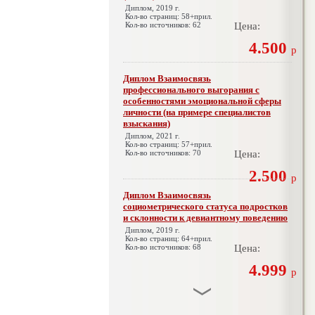
Диплом, 2019 г.
Кол-во страниц: 58+прил.
Кол-во источников: 62
Цена:
4.500
р
Диплом Взаимосвязь
профессионального выгорания с
особенностями эмоциональной сферы
личности (на примере специалистов
взыскания)
Диплом, 2021 г.
Кол-во страниц: 57+прил.
Кол-во источников: 70
Цена:
2.500
р
Диплом Взаимосвязь
социометрического статуса подростков
и склонности к девиантному поведению
Диплом, 2019 г.
Кол-во страниц: 64+прил.
Кол-во источников: 68
Цена:
4.999
р
Диплом Взаимосвязь эмпатии и