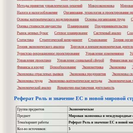
Методы принятия управленческих решений
Микроэкономика
Мировая
Налоги и налогообложение
Организация, технология и проектирование п
Основы математического моделирования
Основы организации труда
О
Оценка стоимости имущества
Планирование
Предпринимательство
Рынок ценных бумаг
Сетевое планирование
Системный анализ
Соц
Статистика
Стратегический менеджмент
Страхование
Теория орга
Теория экономического анализа
Торговля и внешнеэкономическая деятел
Туристско-рекреационное проектирование
Управление изменениями
У
Управление проектами
Управление социальной сферой
Финансовая ма
Финансы и кредит
Ценообразование
Эконометрика
Экономика
Экономика отраслевых рынков
Экономика предприятия
Экономика св
Экономика труда
Экономико-математические методы
Экономическая 
Экономический анализ
Ярмарочно-выставочная деятельность
Реферат Роль и значение ЕС в новой мировой ст
Группа предметов
Экономические
Предмет
Мировая экономика и международные
Тема/вариант работы
Реферат Роль и значение ЕС в новой м
Кол-во источников:
5