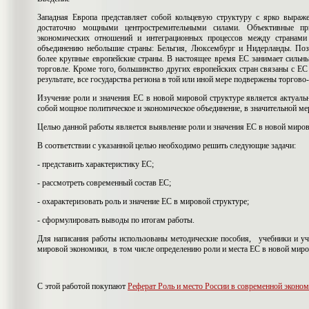
Западная Европа представляет собой кольцевую структуру с ярко выр
достаточно мощными центростремительными силами. Объективные пр
экономических отношений и интеграционных процессов между странам
объединению небольшие страны: Бельгия, Люксембург и Нидерланды. Позд
более крупные европейские страны. В настоящее время ЕС занимает силь
торговле. Кроме того, большинство других европейских стран связаны с ЕС
результате, все государства региона в той или иной мере подвержены торгово
Изучение роли и значения ЕС в новой мировой структуре является актуаль
собой мощное политическое и экономическое объединение, в значительной м
Целью данной работы является выявление роли и значения ЕС в новой миров
В соответствии с указанной целью необходимо решить следующие задачи:
- представить характеристику ЕС;
- рассмотреть современный состав ЕС;
- охарактеризовать роль и значение ЕС в мировой структуре;
- сформулировать выводы по итогам работы.
Для написания работы использованы методические пособия, учебники и у
мировой экономики, в том числе определению роли и места ЕС в новой миро
С этой работой покупают
Реферат Роль и место России в современной эконо