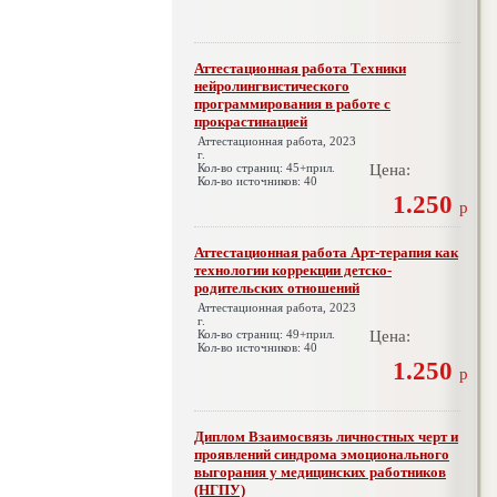
Аттестационная работа Техники
нейролингвистического
программирования в работе с
прокрастинацией
Аттестационная работа, 2023
г.
Кол-во страниц: 45+прил.
Цена:
Кол-во источников: 40
1.250
р
Аттестационная работа Арт-терапия как
технологии коррекции детско-
родительских отношений
Аттестационная работа, 2023
г.
Кол-во страниц: 49+прил.
Цена:
Кол-во источников: 40
1.250
р
Диплом Взаимосвязь личностных черт и
проявлений синдрома эмоционального
выгорания у медицинских работников
(НГПУ)