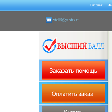
Главная
За
vball5@yandex.ru