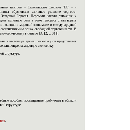
аженным центром – Европейским Союзом (ЕС) – и
ичины обусловили активное развитие торгово-
и Западной Европы. Первыми начали движение к
нее активную роль в этом процессе стали играть
ные позиции в мировой экономике и международной
 соглашениями о зонах свободной торговли и т.п. В
-экономическому влиянию ЕС [2, c. 311].
ным в настоящее время, поскольку он представляет
ере влияющее на мировую экономику.
ой структуре.
чебные пособия, посвященные проблемам в области
вой структуре.
мике
.