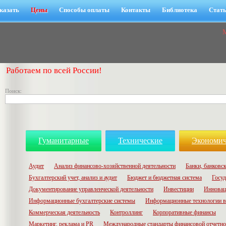
казать
Цены
Способы оплаты
Контакты
Библиотека
Стат
Работаем по всей России!
Поиск:
Гуманитарные
Технические
Экономич
Аудит
Анализ финансово-хозяйственной деятельности
Банки, банковск
Бухгалтерский учет, анализ и аудит
Бюджет и бюджетная система
Госуд
Документирование управленческой деятельности
Инвестиции
Инновац
Информационные бухгалтерские системы
Информационные технологии в
Коммерческая деятельность
Контроллинг
Корпоративные финансы
Маркетинг, реклама и PR
Международные стандарты финансовой отчетн