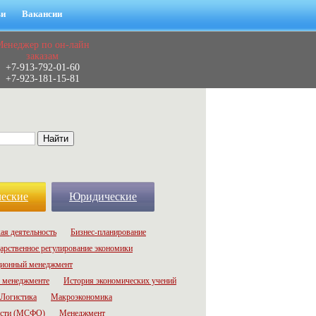
ьи
Вакансии
Менеджер по он-лайн
заказам
+7-913-792-01-60
+7-923-181-15-81
еские
Юридические
ая деятельность
Бизнес-планирование
арственное регулирование экономики
ионный менеджмент
 менеджменте
История экономических учений
Логистика
Макроэкономика
ости (МСФО)
Менеджмент