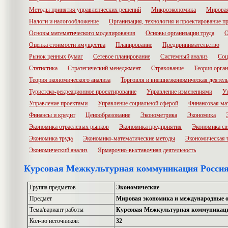
Методы принятия управленческих решений
Микроэкономика
Мировая
Налоги и налогообложение
Организация, технология и проектирование п
Основы математического моделирования
Основы организации труда
О
Оценка стоимости имущества
Планирование
Предпринимательство
Рынок ценных бумаг
Сетевое планирование
Системный анализ
Соц
Статистика
Стратегический менеджмент
Страхование
Теория орга
Теория экономического анализа
Торговля и внешнеэкономическая деятел
Туристско-рекреационное проектирование
Управление изменениями
У
Управление проектами
Управление социальной сферой
Финансовая ма
Финансы и кредит
Ценообразование
Эконометрика
Экономика
Экономика отраслевых рынков
Экономика предприятия
Экономика св
Экономика труда
Экономико-математические методы
Экономическая 
Экономический анализ
Ярмарочно-выставочная деятельность
Курсовая Межкультурная коммуникация Россия
Группа предметов
Экономические
Предмет
Мировая экономика и международные 
Тема/вариант работы
Курсовая Межкультурная коммуникаци
Кол-во источников:
32