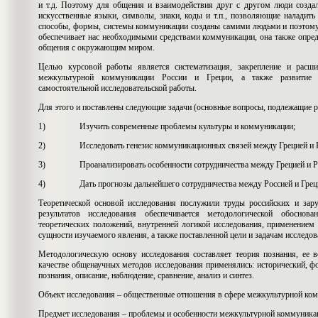
и т.д. Поэтому для общения и взаимодействия друг с другом люди создал
искусственные языки, символы, знаки, коды и т.п., позволяющие налади
способы, формы, системы коммуникации созданы самими людьми и поэтому
обеспечивает нас необходимыми средствами коммуникации, она также опред
общения с окружающим миром.
Целью курсовой работы
является систематизация, закрепление и расш
межкультурной коммуникации России и Греции, а также развитие а
самостоятельной исследовательской работы.
Для этого и поставлены следующие задачи (основные вопросы, подлежащие р
1) Изучить современные проблемы культуры и коммуникации;
2) Исследовать генезис коммуникационных связей между Грецией и Ро
3) Проанализировать особенности сотрудничества между Грецией и Рос
4) Дать прогнозы дальнейшего сотрудничества между Россией и Грец
Теоретической основой исследования послужили труды российских и зар
результатов исследования обеспечивается методологической обоснов
теоретических положений, внутренней логикой исследования, применение
сущности изучаемого явления, а также поставленной цели и задачам исследов
Методологическую основу исследования составляет теория познания, ее 
качестве общенаучных методов исследования применялись: исторический, ф
познания, описание, наблюдение, сравнение, анализ и синтез.
Объект исследования – общественные отношения в сфере межкультурной ком
Предмет исследования – проблемы и особенности межкультурной коммуника