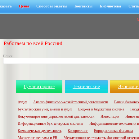
казать
Цены
Способы оплаты
Контакты
Библиотека
Стат
Работаем по всей России!
Поиск:
Гуманитарные
Технические
Экономич
Аудит
Анализ финансово-хозяйственной деятельности
Банки, банковск
Бухгалтерский учет, анализ и аудит
Бюджет и бюджетная система
Госуд
Документирование управленческой деятельности
Инвестиции
Инновац
Информационные бухгалтерские системы
Информационные технологии в
Коммерческая деятельность
Контроллинг
Корпоративные финансы
Маркетинг, реклама и PR
Международные стандарты финансовой отчетн