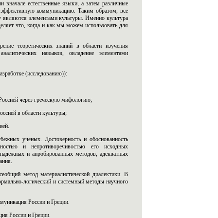
и вначале естественные языки, а затем различные
ть эффективную коммуникацию. Таким образом, все
 являются элементами культуры. Именно культура
еляет что, когда и как мы можем использовать для
ирение теоретических знаний в области изучения
налитических навыков, овладение элементами
азработке (исследованию)):
ссией через греческую мифологию;
сией в области культуры;
ией.
убежных ученых. Достоверность и обоснованность
анностью и непротиворечивостью его исходных
м надежных и апробированных методов, адекватных
ания.
всеобщий метод материалистической диалектики. В
ормально-логический и системный методы научного
муникация России и Греции.
ция России и Греции.