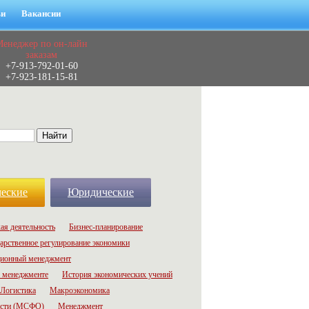
ьи
Вакансии
Менеджер по он-лайн
заказам
+7-913-792-01-60
+7-923-181-15-81
еские
Юридические
ая деятельность
Бизнес-планирование
арственное регулирование экономики
ионный менеджмент
 менеджменте
История экономических учений
Логистика
Макроэкономика
ости (МСФО)
Менеджмент