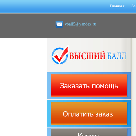
Главная
За
vball5@yandex.ru