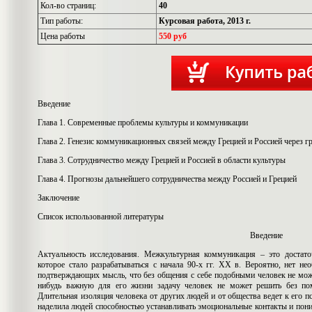
Кол-во страниц:
40
Тип работы:
Курсовая работа, 2013 г.
Цена работы
550 руб
Введение
Глава 1. Современные проблемы культуры и коммуникации
Глава 2. Генезис коммуникационных связей между Грецией и Россией через
Глава 3. Сотрудничество между Грецией и Россией в области культуры
Глава 4. Прогнозы дальнейшего сотрудничества между Россией и Грецией
Заключение
Список использованной литературы
Введение
Актуальность исследования. Межкультурная коммуникация – это достато
которое стало разрабатываться с начала 90-х гг. ХХ в. Вероятно, нет не
подтверждающих мысль, что без общения с себе подобными человек не мож
нибудь важную для его жизни задачу человек не может решить без по
Длительная изоляция человека от других людей и от общества ведет к его п
наделила людей способностью устанавливать эмоциональные контакты и пони