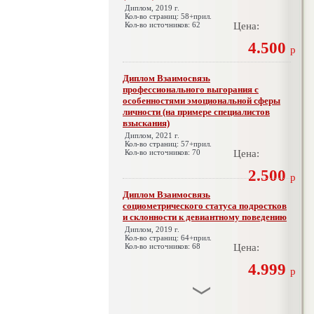
Диплом, 2019 г.
Кол-во страниц: 58+прил.
Кол-во источников: 62
Цена:
4.500
р
Диплом Взаимосвязь
профессионального выгорания с
особенностями эмоциональной сферы
личности (на примере специалистов
взыскания)
Диплом, 2021 г.
Кол-во страниц: 57+прил.
Кол-во источников: 70
Цена:
2.500
р
Диплом Взаимосвязь
социометрического статуса подростков
и склонности к девиантному поведению
Диплом, 2019 г.
Кол-во страниц: 64+прил.
Кол-во источников: 68
Цена:
4.999
р
Диплом Взаимосвязь эмпатии и