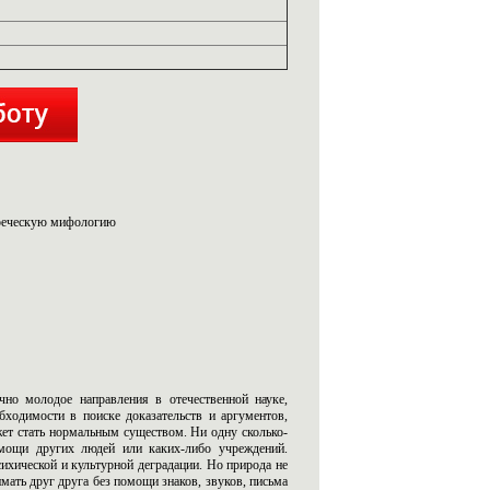
 греческую мифологию
чно молодое направления в отечественной науке,
обходимости в поиске доказательств и аргументов,
ет стать нормальным существом. Ни одну сколько-
мощи других людей или каких-либо учреждений.
сихической и культурной деградации. Но природа не
мать друг друга без помощи знаков, звуков, письма