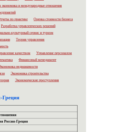
 экономика и международные отношения
редприятий
тчеты по практике
Оценка стоимости бизнеса
Разработка управленческих решений
иально-культурный сервис и туризм
низации
Теория управления
ьность
правление качеством
Управление персоналом
тематика
Финансовый менеджмент
Экономика недвижимости
язи
Экономика строительства
теория
Экономические преступления
-Греция
отношения
я Россия-Греция