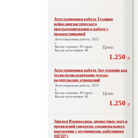
Аттестационная работа Техники
нейролингвистического
программирования в работе с
прокрастинацией
Аттестационная работа, 2023
г.
Кол-во страниц: 45+прил.
Цена:
Кол-во источников: 40
1.250
р
Аттестационная работа Арт-терапия как
технологии коррекции детско-
родительских отношений
Аттестационная работа, 2023
г.
Кол-во страниц: 49+прил.
Цена:
Кол-во источников: 40
1.250
р
Диплом Взаимосвязь личностных черт и
проявлений синдрома эмоционального
выгорания у медицинских работников
(НГПУ)