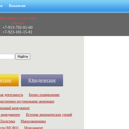
ьи
Вакансии
Менеджер по он-лайн
заказам
+7-913-792-01-60
+7-923-181-15-81
еские
Юридические
ая деятельность
Бизнес-планирование
арственное регулирование экономики
ионный менеджмент
 менеджменте
История экономических учений
Логистика
Макроэкономика
ости (МСФО)
Менеджмент