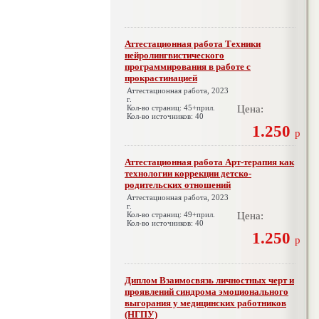
Аттестационная работа Техники
нейролингвистического
программирования в работе с
прокрастинацией
Аттестационная работа, 2023
г.
Кол-во страниц: 45+прил.
Цена:
Кол-во источников: 40
1.250
р
Аттестационная работа Арт-терапия как
технологии коррекции детско-
родительских отношений
Аттестационная работа, 2023
г.
Кол-во страниц: 49+прил.
Цена:
Кол-во источников: 40
1.250
р
Диплом Взаимосвязь личностных черт и
проявлений синдрома эмоционального
выгорания у медицинских работников
(НГПУ)