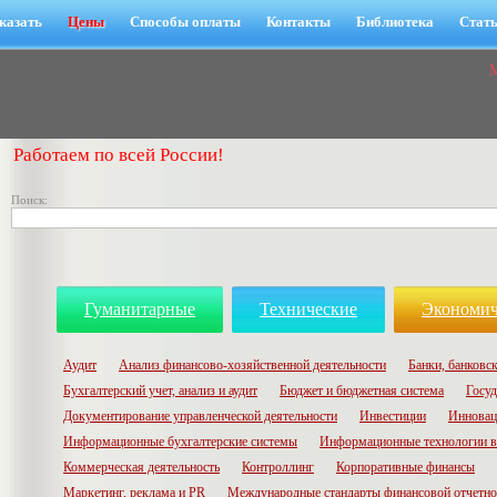
казать
Цены
Способы оплаты
Контакты
Библиотека
Стат
Работаем по всей России!
Поиск:
Гуманитарные
Технические
Экономич
Аудит
Анализ финансово-хозяйственной деятельности
Банки, банковск
Бухгалтерский учет, анализ и аудит
Бюджет и бюджетная система
Госуд
Документирование управленческой деятельности
Инвестиции
Инновац
Информационные бухгалтерские системы
Информационные технологии в
Коммерческая деятельность
Контроллинг
Корпоративные финансы
Маркетинг, реклама и PR
Международные стандарты финансовой отчетн