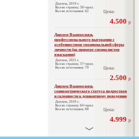
Диплом, 2019 г.
Кол-во страниц: 58+прил.
Кол-во источников: 62
Цена:
4.500
р
Диплом Взаимосвязь
профессионального выгорания с
особенностями эмоциональной сферы
личности (на примере специалистов
взыскания)
Диплом, 2021 г.
Кол-во страниц: 57+прил.
Кол-во источников: 70
Цена:
2.500
р
Диплом Взаимосвязь
социометрического статуса подростков
и склонности к девиантному поведению
Диплом, 2019 г.
Кол-во страниц: 64+прил.
Кол-во источников: 68
Цена:
4.999
р
Диплом Взаимосвязь эмпатии и