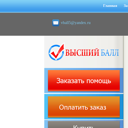
Главная
За
vball5@yandex.ru