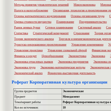
Методы принятия управленческих решений
Микроэкономика
Мировая
Налоги и налогообложение
Организация, технология и проектирование п
Основы математического моделирования
Основы организации труда
О
Оценка стоимости имущества
Планирование
Предпринимательство
Рынок ценных бумаг
Сетевое планирование
Системный анализ
Соц
Статистика
Стратегический менеджмент
Страхование
Теория орга
Теория экономического анализа
Торговля и внешнеэкономическая деятел
Туристско-рекреационное проектирование
Управление изменениями
У
Управление проектами
Управление социальной сферой
Финансовая ма
Финансы и кредит
Ценообразование
Эконометрика
Экономика
Экономика отраслевых рынков
Экономика предприятия
Экономика св
Экономика труда
Экономико-математические методы
Экономическая 
Экономический анализ
Ярмарочно-выставочная деятельность
Реферат Корпоративная культура организации
Группа предметов
Экономические
Предмет
Менеджмент
Тема/вариант работы
Реферат Корпоративная культура 
Кол-во источников:
10