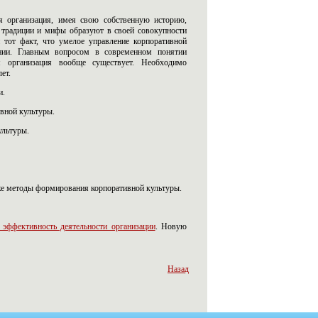
я организация, имея свою собственную историю,
 традиции и мифы образуют в своей совокупности
 тот факт, что умелое управление корпоративной
нии. Главным вопросом в современном понятии
я организация вообще существует. Необходимо
ет.
и.
вной культуры.
ультуры.
кже методы формирования корпоративной культуры.
 эффективность деятельности организации
. Новую
Назад