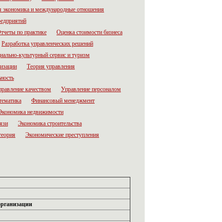
 экономика и международные отношения
редприятий
тчеты по практике
Оценка стоимости бизнеса
Разработка управленческих решений
иально-культурный сервис и туризм
низации
Теория управления
ьность
правление качеством
Управление персоналом
тематика
Финансовый менеджмент
Экономика недвижимости
язи
Экономика строительства
теория
Экономические преступления
организации