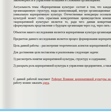
закономерности в управлении большими и сложными организациями.
Актуальность темы «Корпоративная культура» состоит в том, что кажда
организационную структуру, виды коммуникаций, внутри организационные
уникальную корпоративную культуру. Отечественные менеджеры осознали
культурой может стать серьезным конкурентным преимуществом компа
«корпоративной культуры» является то, ради чего данная конкретна
сформулировать представление о будущем организации через год, через пять л
Объектом нашего исследования является корпоративная культура организаци
Предметом данного исследования является процесс формирования корпорати
Цель данной работы – рассмотрение теоретических аспектов корпоративной к
Для достижения цели поставлены и реализованы следующие задачи:
1) рассмотреть понятие корпоративной культуры, структуру и содержание;
2) раскрыть роль корпоративной культуры в управлении предприятием, а та
С данной работой покупают
Реферат Влияние корпоративной культуры на
работу можно заказать
здесь
.