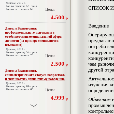
Диплом, 2019 г.
Кол-во страниц: 58+прил.
СПИСОК 
Кол-во источников: 62
Цена:
4.500
р
Введение
Диплом Взаимосвязь
профессионального выгорания с
Оперирующи
особенностями эмоциональной сферы
предлагающ
личности (на примере специалистов
взыскания)
потребител
Диплом, 2021 г.
конкуренци
Кол-во страниц: 57+прил.
Кол-во источников: 70
Цена:
конкурентн
2.500
чем рыночн
р
другой отра
Диплом Взаимосвязь
социометрического статуса подростков
Актуальнос
и склонности к девиантному поведению
Диплом, 2019 г.
изучения к
Кол-во страниц: 64+прил.
определени
Кол-во источников: 68
Цена:
4.999
р
Объектом
и
промышленн
контрольно
Диплом Взаимосвязь эмпатии и