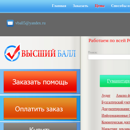
Главная
Заказать
Цены
Способы о
vball5@yandex.ru
Работаем по всей Р
Поиск:
Гуманитар
Аудит
Анализ ф
Бухгалтерский учет,
Документирование 
Информационные б
Коммерческая деят
Маркетинг, реклам