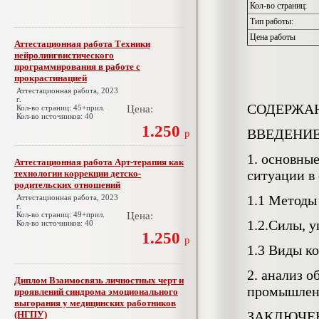
Кол-во страниц:
Тип работы:
Цена работы
Аттестационная работа Техники
нейролингвистического
программирования в работе с
прокрастинацией
Аттестационная работа, 2023
г.
СОДЕРЖА
Кол-во страниц: 45+прил.
Цена:
Кол-во источников: 40
1.250
ВВЕДЕНИ
р
1. основны
Аттестационная работа Арт-терапия как
ситуации в
технологии коррекции детско-
родительских отношений
1.1 Методы
Аттестационная работа, 2023
г.
Кол-во страниц: 49+прил.
Цена:
1.2.Силы, 
Кол-во источников: 40
1.250
р
1.3 Виды к
2. анализ 
Диплом Взаимосвязь личностных черт и
промышленн
проявлений синдрома эмоционального
выгорания у медицинских работников
ЗАКЛЮЧЕ
(НГПУ)