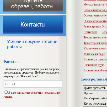
Методы принятия 
Налоги и налогооб
Основы математич
Оценка стоимости
Рынок ценных бум
Статистика
Стр
Теория экономичес
Условия покупки готовой
Туристско-рекреац
работы
Управление проект
Финансы и кредит
Экономика отрасл
Рассылка
Экономика труда
В письмах мы рассматриваем разные вопросы,
Экономический ана
интересующие студентов. Публикуем новости и
акции центра "Высший балл".
Контрольная 
Группа предметов
Я даю
согласие на обработку персональных
Предмет
данных
Тема/вариант рабо
Кол-во источников