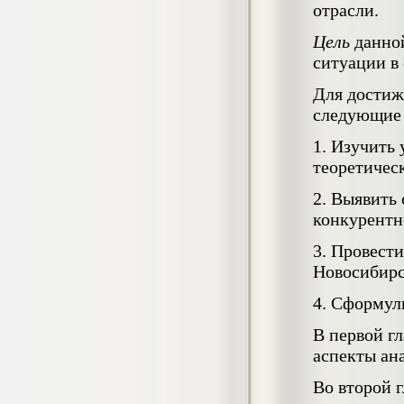
отрасли.
негативных эмоциональных состояний
у сотрудников медицинского центра в
Цель
данной
условиях пандемии COVID-19
Диплом, 2021 г.
ситуации в
Кол-во страниц: 51+прил.
Кол-во источников: 77
Цена:
Для достиж
2.500
р
следующие 
1. Изучить
Диплом Виндикационный иск
Дипломная работа, 2015
теоретичес
Кол-во страниц: 66
Кол-во источников: 46
Цена:
2. Выявить
5.000
р
конкурентн
3. Провест
Новосибирс
Диплом Возмещение вреда,
4. Сформул
причинённого жизни или здоровью
гражданина в гражданском
В первой г
законодательстве (СГУПС)
аспекты ан
Диплом, 2019 г.
Кол-во страниц: 61+прил.
Кол-во источников: 50
Цена:
Во второй г