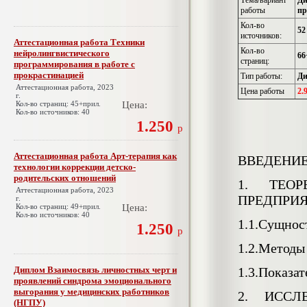
Тема/вариант
Ди
работы
пр
Кол-во
52
источников:
Аттестационная работа Техники
Кол-во
нейролингвистического
66
страниц:
программирования в работе с
прокрастинацией
Тип работы:
Ди
Аттестационная работа, 2023
Цена работы
2.
г.
Кол-во страниц: 45+прил.
Цена:
Кол-во источников: 40
1.250
р
Аттестационная работа Арт-терапия как
ВВЕДЕНИ
технологии коррекции детско-
родительских отношений
1. ТЕО
Аттестационная работа, 2023
ПРЕДПРИ
г.
Кол-во страниц: 49+прил.
Цена:
Кол-во источников: 40
1.1.Сущнос
1.250
р
1.2.Методы
Диплом Взаимосвязь личностных черт и
1.3.Показа
проявлений синдрома эмоционального
выгорания у медицинских работников
2. ИСС
(НГПУ)