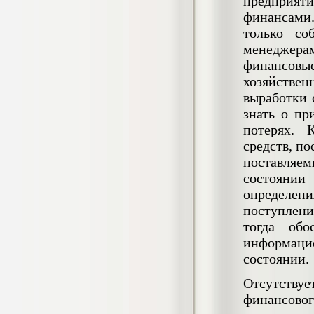
предприяти
негативных эмоциональных состояний
финансами
у сотрудников медицинского центра в
условиях пандемии COVID-19
только со
Диплом, 2021 г.
менеджера
Кол-во страниц: 51+прил.
Кол-во источников: 77
Цена:
финансовые
хозяйстве
2.500
р
выработки 
знать о пр
Диплом Виндикационный иск
Дипломная работа, 2015
потерях. 
Кол-во страниц: 66
Кол-во источников: 46
Цена:
средств, п
поставляе
5.000
р
состоянии
определени
поступлени
тогда обо
Диплом Возмещение вреда,
информаци
причинённого жизни или здоровью
гражданина в гражданском
состоянии.
законодательстве (СГУПС)
Диплом, 2019 г.
Отсутству
Кол-во страниц: 61+прил.
Кол-во источников: 50
Цена:
финансово