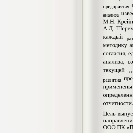
гостеприимства (на материалах
предприятия
гостиницы или иного средства
изв
размещения)
анализа
Диплом, 2023 г.+през.+доклад
М.Н. Крейни
Кол-во страниц: 69
Кол-во источников: 42
Цена:
А.Д. Шерем
2.900
каждый
р
ра
Диплом Организация работы городских
методику 
(районных) управлений ПФ РФ
согласия, 
Диплом, 2020 г.
Кол-во страниц: 42
анализа, 
Кол-во источников: 28
Цена:
2.900
текущей
р
ра
пр
развития
применен
Диплом Особенности взаимосвязи
определен
стресса и нервно-психического
напряжения у групп в возрасте 18-25 и
отчетности
26-35 лет при сдаче экзаменов в
автошколе
Цель выпус
Диплом, 2023 г.
направлени
Кол-во страниц: 50+прил.
Кол-во источников: 44
Цена:
ООО ПК «П