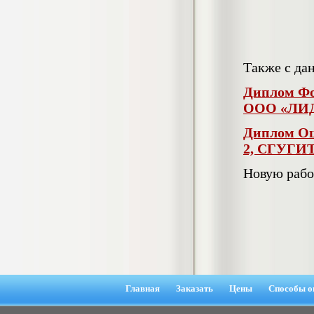
медиа (на примере программы «Fake
news» телеканала «Дождь» и интернет-
ресурса «www.stopfake.org»)
Диплом, 2019 г.
Кол-во страниц: 58
Кол-во источников: 61
Цена:
Также с да
4.500
р
Диплом Фо
Диплом Проект доступа сети
Кировского района города
ООО «ЛИ
Новосибирска (СибГУТИ)
Диплом, 2020 г.
Диплом Оц
Кол-во страниц: 67
Кол-во источников: 20
Цена:
2, СГУГИТ
6.500
р
Новую рабо
Диплом Проект строительства ВОЛП на
участке г. Ижевск - г. Сарапул
(СибГУТИ)
Диплом, 2019 г.
Кол-во страниц: 138
Кол-во источников: 13
Цена:
6.999
р
Главная
Заказать
Цены
Способы о