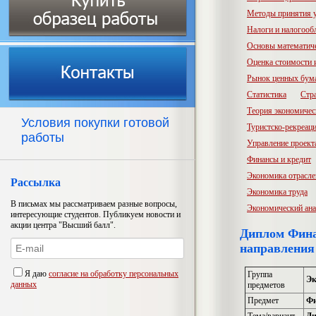
Методы принятия 
Налоги и налогооб
Основы математич
Оценка стоимости
Рынок ценных бум
Статистика
Стр
Теория экономичес
Условия покупки готовой
Туристско-рекреац
работы
Управление проект
Финансы и кредит
Экономика отрасл
Рассылка
Экономика труда
В письмах мы рассматриваем разные вопросы,
Экономический ана
интересующие студентов. Публикуем новости и
акции центра "Высший балл".
Диплом Фина
направления
Я даю
согласие на обработку персональных
Группа
Эк
данных
предметов
Предмет
Фи