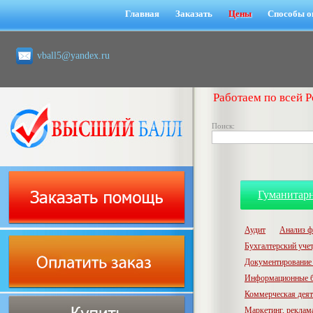
Главная
Заказать
Цены
Способы о
vball5@yandex.ru
Работаем по всей Р
Поиск:
Гуманитар
Аудит
Анализ ф
Бухгалтерский учет,
Документирование 
Информационные б
Коммерческая деят
Маркетинг, реклам