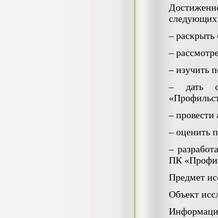
4.550
р
Достижени
Диплом Особенности половых
следующих 
дифференциаций межличностных
отношений у старших подростков с
– раскрыть
несформированностью высших
психических функций (НГПУ)
– рассмотр
Диплом, 2019 г.
Кол-во страниц: 55+прил.
Кол-во источников: 52
Цена:
– изучить 
4.550
р
– дать о
Диплом Оценка качества трудового
«Профильст
потенциала персонала предприятия
(СГУГиТ)
– провести
Диплом, 2020 г.
Кол-во страниц: 73+прил.
– оценить 
Кол-во источников: 41
Цена:
4.500
– разработ
р
ПК «Профил
Предмет ис
Диплом Оценка масштабов теневой
экономики по Новосибирской области
(НГТУ)
Объект исс
Диплом, 2019 г.
Кол-во страниц: 93
Информаци
Кол-во источников: 51
Цена: