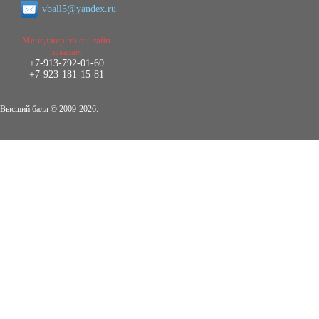
Кол-во страниц: 73+прил.
vball5@yandex.ru
Кол-во источников: 108
Цена:
4.500
р
Менеджер по он-лайн
заказам
+7-913-792-01-60
Диплом Личность Григория Распутина в
+7-923-181-15-81
мемуарах современников
Диплом, 2024 г.
Кол-во страниц: 61
Высший балл © 2009-2026.
Кол-во источников: 46
Цена:
2.900
р
Диплом Меры социально-правовой
защиты женщин, имеющих детей
Диплом, 2020 г.
Кол-во страниц: 46+прил.
Кол-во источников: 37
Цена:
3.999
р
Диплом Организация деятельности
малых предприятий индустрии