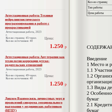
Кол-во страниц:
Тип работы:
Цена работы
Аттестационная работа Техники
нейролингвистического
программирования в работе с
прокрастинацией
Аттестационная работа, 2023
г.
Кол-во страниц: 45+прил.
Цена:
Кол-во источников: 40
1.250
СОДЕРЖА
р
Аттестационная работа Арт-терапия как
Введение
технологии коррекции детско-
1 Место и 
родительских отношений
1.1 Участн
Аттестационная работа, 2023
г.
1.2 Органи
Кол-во страниц: 49+прил.
Цена:
Кол-во источников: 40
организаци
1.250
р
1.3 Виды д
2 Особенно
бумаг
Диплом Взаимосвязь личностных черт и
проявлений синдрома эмоционального
2.1 Кредит
выгорания у медицинских работников
бумаг
(НГПУ)