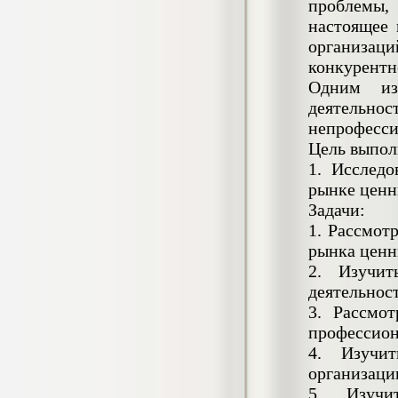
проблемы,
негативных эмоциональных состояний
настоящее 
у сотрудников медицинского центра в
условиях пандемии COVID-19
организац
Диплом, 2021 г.
конкурентн
Кол-во страниц: 51+прил.
Кол-во источников: 77
Цена:
Одним из
2.500
деятельно
р
непрофесси
Диплом Виндикационный иск
Цель выпол
Дипломная работа, 2015
1. Исследо
Кол-во страниц: 66
Кол-во источников: 46
Цена:
рынке ценн
5.000
Задачи:
р
1. Рассмот
рынка ценн
2. Изучит
деятельнос
Диплом Возмещение вреда,
причинённого жизни или здоровью
3. Рассмо
гражданина в гражданском
профессион
законодательстве (СГУПС)
4. Изучит
Диплом, 2019 г.
Кол-во страниц: 61+прил.
организаци
Кол-во источников: 50
Цена:
5. Изучи