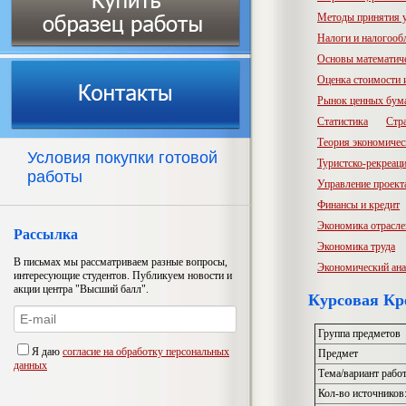
Методы принятия 
Налоги и налогооб
Основы математич
Оценка стоимости
Рынок ценных бум
Статистика
Стр
Теория экономичес
Условия покупки готовой
Туристско-рекреац
работы
Управление проект
Финансы и кредит
Экономика отрасл
Рассылка
Экономика труда
В письмах мы рассматриваем разные вопросы,
Экономический ана
интересующие студентов. Публикуем новости и
акции центра "Высший балл".
Курсовая Кр
Группа предметов
Я даю
согласие на обработку персональных
Предмет
данных
Тема/вариант рабо
Кол-во источников