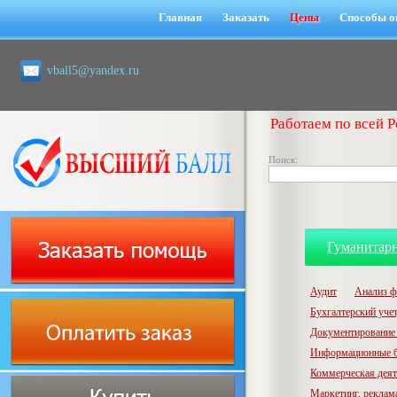
Главная
Заказать
Цены
Способы о
vball5@yandex.ru
Работаем по всей Р
Поиск:
Гуманитар
Аудит
Анализ ф
Бухгалтерский учет,
Документирование 
Информационные б
Коммерческая деят
Маркетинг, реклам