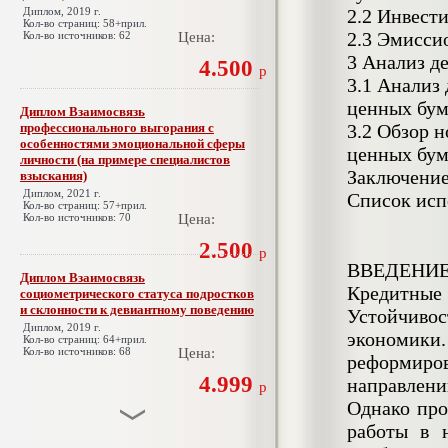
Диплом, 2019 г.
2.2 Инвест
Кол-во страниц: 58+прил.
2.3 Эмисси
Кол-во источников: 62
Цена:
3 Анализ д
4.500
р
3.1 Анализ
ценных бум
Диплом Взаимосвязь
профессионального выгорания с
3.2 Обзор 
особенностями эмоциональной сферы
ценных бум
личности (на примере специалистов
Заключени
взыскания)
Диплом, 2021 г.
Список исп
Кол-во страниц: 57+прил.
Кол-во источников: 70
Цена:
2.500
р
ВВЕДЕНИ
Диплом Взаимосвязь
Кредитны
социометрического статуса подростков
и склонности к девиантному поведению
Устойчиво
Диплом, 2019 г.
экономики
Кол-во страниц: 64+прил.
Кол-во источников: 68
Цена:
реформиро
4.999
направлени
р
Однако про
работы в 
Диплом Взаимосвязь эмпатии и