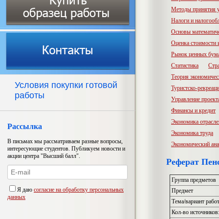
Методы принятия 
Налоги и налогооб
Основы математич
Оценка стоимости
Рынок ценных бум
Статистика
Стр
Теория экономичес
Условия покупки готовой
Туристско-рекреац
работы
Управление проект
Финансы и кредит
Экономика отрасл
Рассылка
Экономика труда
В письмах мы рассматриваем разные вопросы,
Экономический ана
интересующие студентов. Публикуем новости и
акции центра "Высший балл".
Реферат Пен
Группа предметов
Я даю
согласие на обработку персональных
Предмет
данных
Тема/вариант рабо
Кол-во источников