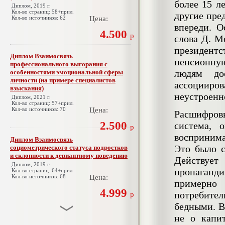
более 15 л
Диплом, 2019 г.
Кол-во страниц: 58+прил.
другие пре
Кол-во источников: 62
Цена:
впереди. О
4.500
р
слова Д. М
президент
Диплом Взаимосвязь
пенсионну
профессионального выгорания с
людям до
особенностями эмоциональной сферы
личности (на примере специалистов
ассоциир
взыскания)
неустроенн
Диплом, 2021 г.
Кол-во страниц: 57+прил.
Кол-во источников: 70
Цена:
Расшифров
2.500
система, 
р
воспринима
Диплом Взаимосвязь
Это было с
социометрического статуса подростков
и склонности к девиантному поведению
Действует
Диплом, 2019 г.
пропаганди
Кол-во страниц: 64+прил.
Кол-во источников: 68
Цена:
примерно 
4.999
потребител
р
бедными. В
не о капи
Диплом Взаимосвязь эмпатии и