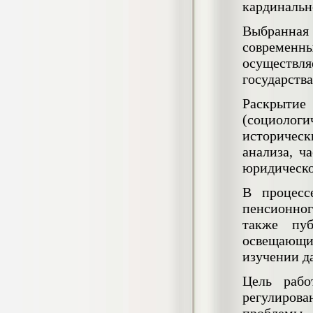
кардинальн
негативных эмоциональных состояний
у сотрудников медицинского центра в
Выбранная
условиях пандемии COVID-19
Диплом, 2021 г.
современ
Кол-во страниц: 51+прил.
Кол-во источников: 77
Цена:
осуществл
государства
2.500
р
Раскрыти
Диплом Виндикационный иск
(социологи
Дипломная работа, 2015
историческ
Кол-во страниц: 66
Кол-во источников: 46
Цена:
анализа, ч
5.000
юридическо
р
В процесс
пенсионног
также пуб
Диплом Возмещение вреда,
освещающ
причинённого жизни или здоровью
гражданина в гражданском
изучении д
законодательстве (СГУПС)
Диплом, 2019 г.
Цель рабо
Кол-во страниц: 61+прил.
Кол-во источников: 50
Цена:
регулирова