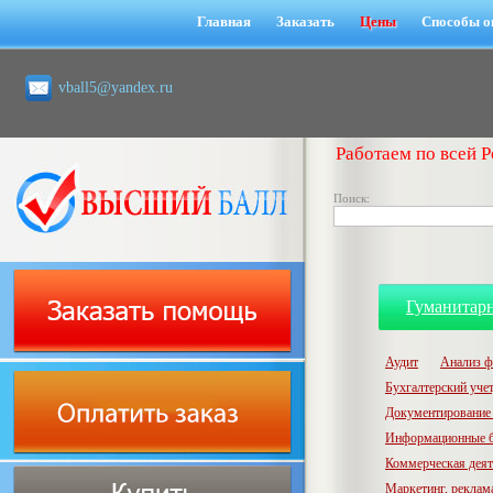
Главная
Заказать
Цены
Способы о
vball5@yandex.ru
Работаем по всей Р
Поиск:
Гуманитар
Аудит
Анализ ф
Бухгалтерский учет,
Документирование 
Информационные б
Коммерческая деят
Маркетинг, реклам