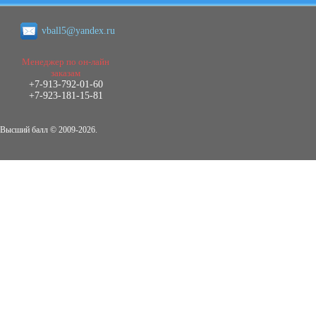
Кол-во страниц: 73+прил.
Кол-во источников: 108
Цена:
vball5@yandex.ru
4.500
р
Менеджер по он-лайн
Диплом Личность Григория Распутина в
заказам
мемуарах современников
+7-913-792-01-60
Диплом, 2024 г.
+7-923-181-15-81
Кол-во страниц: 61
Кол-во источников: 46
Цена:
2.900
Высший балл © 2009-2026.
р
Диплом Меры социально-правовой
защиты женщин, имеющих детей
Диплом, 2020 г.
Кол-во страниц: 46+прил.
Кол-во источников: 37
Цена:
3.999
р
Диплом Организация деятельности
малых предприятий индустрии