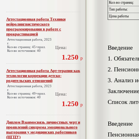
Кол-во страниц:
Тип работы:
Цена работы
Аттестационная работа Техники
нейролингвистического
программирования в работе с
прокрастинацией
Аттестационная работа, 2023
г.
Введение
Кол-во страниц: 45+прил.
Цена:
Кол-во источников: 40
1.250
1. Обязател
р
2. Пенсион
Аттестационная работа Арт-терапия как
технологии коррекции детско-
3. Анализ 
родительских отношений
Аттестационная работа, 2023
Заключени
г.
Кол-во страниц: 49+прил.
Цена:
Кол-во источников: 40
Список ли
1.250
р
Диплом Взаимосвязь личностных черт и
Введение
проявлений синдрома эмоционального
выгорания у медицинских работников
Пенсионная
(НГПУ)