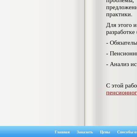
проблемы,
4.550
р
предложен
практики.
Диплом Возмещение вреда,
причиненного незаконными действиями
органов дознания предварительного
Для этого 
следствия, прокуратуры и суда (СГУПС)
разработке
Диплом, 2019 г.
Кол-во страниц: 57+прил.
- Обязатель
Кол-во источников: 47
Цена:
4.550
р
- Пенсионн
- Анализ и
Диплом Комплексный подход к
обеспечению качества жизни пациентов
с бронхиальной астмой в формате
лечебно-диагностической и
реабилитационно-профилактической
С этой раб
деятельности медицинской сестры в
пенсионног
поликлинике
Диплом, 2022 г.
Кол-во страниц: 58+прил.
Кол-во источников: 29
Цена:
Диплом Криминальная миграция в
2.500
р
Западной Сибири: понятие, современное
состояние, тенденции развития и меры
по ее предупреждению
Главная
Заказать
Цены
Способы о
Диплом, 2024 г.