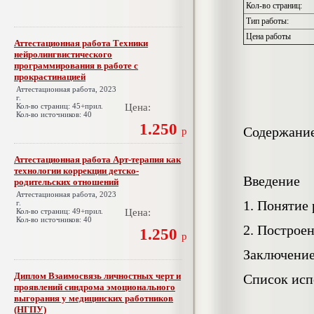
Кол-во страниц:
Тип работы:
Цена работы
Аттестационная работа Техники
нейролингвистического
программирования в работе с
прокрастинацией
Аттестационная работа, 2023
г.
Кол-во страниц: 45+прил.
Цена:
Кол-во источников: 40
1.250
Содержани
р
Аттестационная работа Арт-терапия как
технологии коррекции детско-
Введение
родительских отношений
Аттестационная работа, 2023
1. Понятие
г.
Кол-во страниц: 49+прил.
Цена:
Кол-во источников: 40
2. Построе
1.250
р
Заключени
Диплом Взаимосвязь личностных черт и
Список исп
проявлений синдрома эмоционального
выгорания у медицинских работников
(НГПУ)