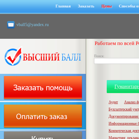
Главная
Заказать
Цены
Способы о
vball5@yandex.ru
Работаем по всей Р
Поиск:
Гуманитар
Аудит
Анализ ф
Бухгалтерский учет,
Документирование 
Информационные б
Коммерческая деят
Маркетинг, реклам