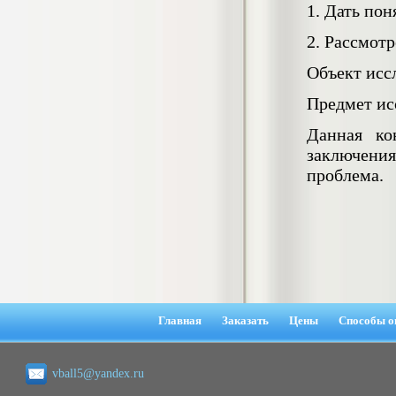
1. Дать пон
негативных эмоциональных состояний
у сотрудников медицинского центра в
условиях пандемии COVID-19
2. Рассмот
Диплом, 2021 г.
Кол-во страниц: 51+прил.
Объект исс
Кол-во источников: 77
Цена:
2.500
Предмет ис
р
Данная ко
Диплом Виндикационный иск
заключения
Дипломная работа, 2015
Кол-во страниц: 66
проблема.
Кол-во источников: 46
Цена:
5.000
р
Диплом Возмещение вреда,
причинённого жизни или здоровью
гражданина в гражданском
Главная
Заказать
Цены
Способы о
законодательстве (СГУПС)
Диплом, 2019 г.
Кол-во страниц: 61+прил.
Кол-во источников: 50
Цена:
vball5@yandex.ru