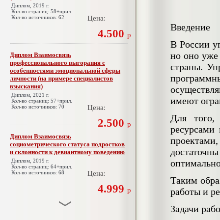
Диплом, 2019 г.
Кол-во страниц: 58+прил.
Кол-во источников: 62
Цена:
Введение
4.500
р
В России у
но оно уже
Диплом Взаимосвязь
профессионального выгорания с
страны. Уп
особенностями эмоциональной сферы
программ
личности (на примере специалистов
взыскания)
осуществл
Диплом, 2021 г.
имеют огра
Кол-во страниц: 57+прил.
Кол-во источников: 70
Цена:
Для того,
2.500
р
ресурсами 
Диплом Взаимосвязь
проектами
социометрического статуса подростков
достаточн
и склонности к девиантному поведению
Диплом, 2019 г.
оптимально
Кол-во страниц: 64+прил.
Кол-во источников: 68
Цена:
Таким обра
4.999
р
работы и ре
Задачи раб
Диплом Взаимосвязь эмпатии и