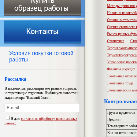
Методы принятия 
Налоги и налогооб
Основы математич
Оценка стоимости
Рынок ценных бум
Статистика
Стр
Теория экономичес
Условия покупки готовой
Туристско-рекреац
работы
Управление проект
Финансы и кредит
Экономика отрасл
Рассылка
Экономика труда
В письмах мы рассматриваем разные вопросы,
Экономический ана
интересующие студентов. Публикуем новости и
акции центра "Высший балл".
Контрольная
Группа предметов
Я даю
согласие на обработку персональных
Предмет
данных
Тема/вариант рабо
Кол-во источников