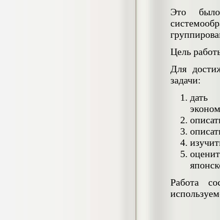
негативных эмоциональных состояний
Это был
у сотрудников медицинского центра в
условиях пандемии COVID-19
системоо
Диплом, 2021 г.
группирова
Кол-во страниц: 51+прил.
Кол-во источников: 77
Цена:
Цель работ
2.500
р
Для дости
задачи:
Диплом Виндикационный иск
Дипломная работа, 2015
Кол-во страниц: 66
дать 
Кол-во источников: 46
Цена:
эконом
5.000
р
описат
описат
изучит
оцени
Диплом Возмещение вреда,
японск
причинённого жизни или здоровью
гражданина в гражданском
Работа со
законодательстве (СГУПС)
используем
Диплом, 2019 г.
Кол-во страниц: 61+прил.
Кол-во источников: 50
Цена: