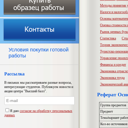
Методы принятия 
Налоги и налогооб
Основы математич
Оценка стоимости
Рынок ценных бум
Статистика
Стр
Теория экономичес
Условия покупки готовой
Туристско-рекреац
работы
Управление проект
Финансы и кредит
Экономика отрасл
Рассылка
Экономика труда
В письмах мы рассматриваем разные вопросы,
Экономический ана
интересующие студентов. Публикуем новости и
акции центра "Высший балл".
Реферат Осн
Группа предметов
Я даю
согласие на обработку персональных
Предмет
данных
Тема/вариант рабо
Кол-во источников