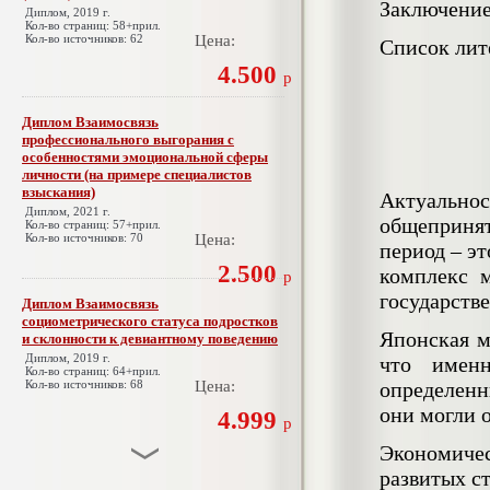
Заключени
Диплом, 2019 г.
Кол-во страниц: 58+прил.
Кол-во источников: 62
Цена:
Список лит
4.500
р
Диплом Взаимосвязь
профессионального выгорания с
особенностями эмоциональной сферы
личности (на примере специалистов
взыскания)
Актуальнос
Диплом, 2021 г.
общепринят
Кол-во страниц: 57+прил.
Кол-во источников: 70
Цена:
период – эт
2.500
комплекс 
р
государств
Диплом Взаимосвязь
социометрического статуса подростков
Японская м
и склонности к девиантному поведению
Диплом, 2019 г.
что именн
Кол-во страниц: 64+прил.
Кол-во источников: 68
Цена:
определенн
они могли 
4.999
р
Экономиче
развитых с
Диплом Взаимосвязь эмпатии и