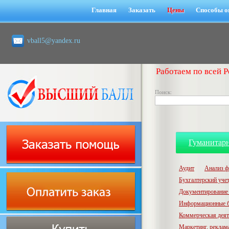
Главная
Заказать
Цены
Способы о
vball5@yandex.ru
Работаем по всей Р
Поиск:
Гуманитар
Аудит
Анализ ф
Бухгалтерский учет,
Документирование 
Информационные б
Коммерческая деят
Маркетинг, реклам