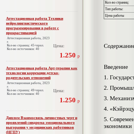
Кол-во страниц:
Тип работы:
Цена работы
Аттестационная работа Техники
нейролингвистического
программирования в работе с
прокрастинацией
Аттестационная работа, 2023
г.
Содержание
Кол-во страниц: 45+прил.
Цена:
Кол-во источников: 40
1.250
р
Введение
Аттестационная работа Арт-терапия как
технологии коррекции детско-
1. Государ
родительских отношений
Аттестационная работа, 2023
2. Промышл
г.
Кол-во страниц: 49+прил.
Цена:
Кол-во источников: 40
3. Механиз
1.250
р
4. «Кэйрэц
Диплом Взаимосвязь личностных черт и
5. Совреме
проявлений синдрома эмоционального
экономик
выгорания у медицинских работников
(НГПУ)