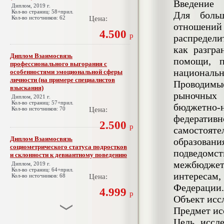
Введение
Диплом, 2019 г.
Кол-во страниц: 58+прил.
Для боль
Кол-во источников: 62
Цена:
отношений
4.500
р
распредел
как разгра
Диплом Взаимосвязь
помощи, п
профессионального выгорания с
национальн
особенностями эмоциональной сферы
личности (на примере специалистов
Проводимые
взыскания)
рыночных 
Диплом, 2021 г.
Кол-во страниц: 57+прил.
бюджетно-
Кол-во источников: 70
Цена:
федерати
2.500
р
самостоят
Диплом Взаимосвязь
образова
социометрического статуса подростков
подведомст
и склонности к девиантному поведению
межбюдже
Диплом, 2019 г.
Кол-во страниц: 64+прил.
интересам
Кол-во источников: 68
Цена:
Федерации.
4.999
р
Объект исс
Предмет ис
Цель иссл
Диплом Взаимосвязь эмпатии и