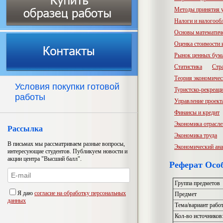
Методы принятия 
Налоги и налогооб
Основы математич
Оценка стоимости
Рынок ценных бум
Статистика
Стр
Теория экономичес
Условия покупки готовой
Туристско-рекреац
работы
Управление проект
Финансы и кредит
Экономика отрасл
Рассылка
Экономика труда
В письмах мы рассматриваем разные вопросы,
Экономический ана
интересующие студентов. Публикуем новости и
акции центра "Высший балл".
Реферат Осо
Группа предметов
Я даю
согласие на обработку персональных
Предмет
данных
Тема/вариант рабо
Кол-во источников