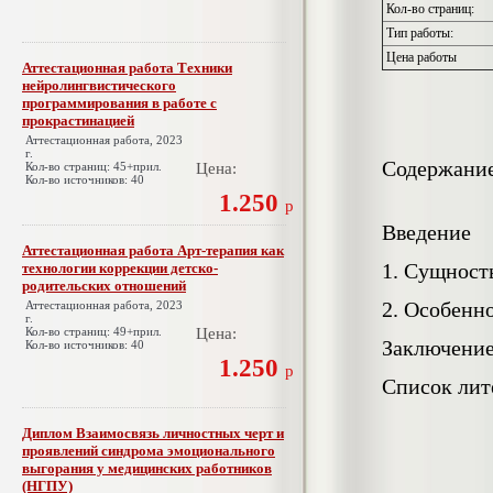
Кол-во страниц:
Тип работы:
Цена работы
Аттестационная работа Техники
нейролингвистического
программирования в работе с
прокрастинацией
Аттестационная работа, 2023
г.
Содержани
Кол-во страниц: 45+прил.
Цена:
Кол-во источников: 40
1.250
р
Введение
Аттестационная работа Арт-терапия как
1.
Сущност
технологии коррекции детско-
родительских отношений
2.
Особенно
Аттестационная работа, 2023
г.
Кол-во страниц: 49+прил.
Цена:
Заключени
Кол-во источников: 40
1.250
р
Список лит
Диплом Взаимосвязь личностных черт и
проявлений синдрома эмоционального
выгорания у медицинских работников
(НГПУ)