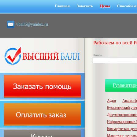
Главная
Заказать
Цены
Способы о
vball5@yandex.ru
Работаем по всей Р
Поиск:
Гуманитар
Аудит
Анализ ф
Бухгалтерский учет,
Документирование 
Информационные б
Коммерческая деят
Маркетинг, реклам