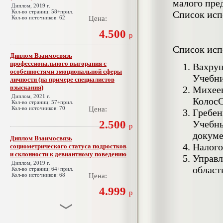
малого пре
Диплом, 2019 г.
Кол-во страниц: 58+прил.
Список исп
Кол-во источников: 62
Цена:
4.500
р
Список исп
Диплом Взаимосвязь
профессионального выгорания с
Вахруш
особенностями эмоциональной сферы
Учебни
личности (на примере специалистов
взыскания)
Михеев
Диплом, 2021 г.
КолосС,
Кол-во страниц: 57+прил.
Кол-во источников: 70
Цена:
Гребен
2.500
Учебны
р
докуме
Диплом Взаимосвязь
Налого
социометрического статуса подростков
и склонности к девиантному поведению
Управл
Диплом, 2019 г.
област
Кол-во страниц: 64+прил.
Кол-во источников: 68
Цена:
4.999
р
Диплом Взаимосвязь эмпатии и