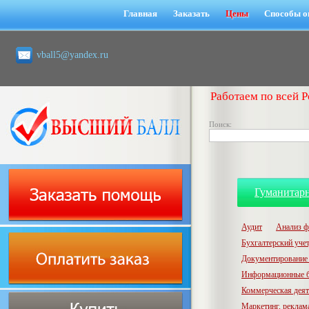
Главная
Заказать
Цены
Способы о
vball5@yandex.ru
Работаем по всей Р
Поиск:
Гуманитар
Аудит
Анализ ф
Бухгалтерский учет,
Документирование 
Информационные б
Коммерческая деят
Маркетинг, реклам