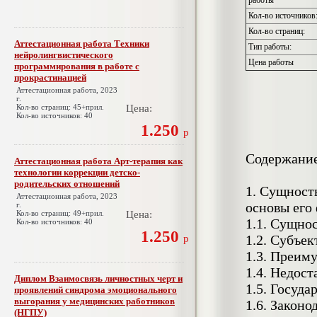
работы
Кол-во источников
Кол-во страниц:
Аттестационная работа Техники
Тип работы:
нейролингвистического
Цена работы
программирования в работе с
прокрастинацией
Аттестационная работа, 2023
г.
Кол-во страниц: 45+прил.
Цена:
Кол-во источников: 40
1.250
р
Содержани
Аттестационная работа Арт-терапия как
технологии коррекции детско-
родительских отношений
1. Сущност
Аттестационная работа, 2023
основы его
г.
Кол-во страниц: 49+прил.
Цена:
1.1. Сущно
Кол-во источников: 40
1.250
1.2. Субъе
р
1.3. Преим
1.4. Недос
Диплом Взаимосвязь личностных черт и
1.5. Госуд
проявлений синдрома эмоционального
выгорания у медицинских работников
1.6. Закон
(НГПУ)