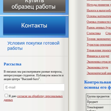
Методы принятия 
Налоги и налогооб
Основы математич
Оценка стоимости
Рынок ценных бум
Статистика
Стр
Теория экономичес
Условия покупки готовой
Туристско-рекреац
работы
Управление проект
Финансы и кредит
Экономика отрасл
Рассылка
Экономика труда
В письмах мы рассматриваем разные вопросы,
Экономический ана
интересующие студентов. Публикуем новости и
акции центра "Высший балл".
Контрольная
основы его 
Я даю
согласие на обработку персональных
Группа предметов
данных
Предмет
Тема/вариант