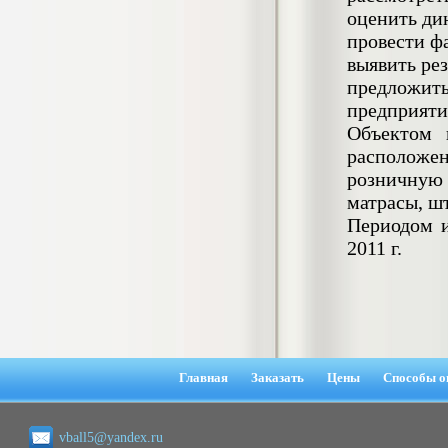
4.550
р
оценить ди
провести ф
Диплом Возмещение вреда,
выявить ре
причиненного незаконными действиями
органов дознания предварительного
предложит
следствия, прокуратуры и суда (СГУПС)
предприяти
Диплом, 2019 г.
Кол-во страниц: 57+прил.
Объектом 
Кол-во источников: 47
Цена:
расположен
4.550
р
розничную
матрасы, шт
Диплом Комплексный подход к
Периодом и
обеспечению качества жизни пациентов
с бронхиальной астмой в формате
2011 г.
лечебно-диагностической и
реабилитационно-профилактической
деятельности медицинской сестры в
поликлинике
Диплом, 2022 г.
Кол-во страниц: 58+прил.
Кол-во источников: 29
Цена:
Диплом Криминальная миграция в
2.500
Главная
Заказать
Цены
Способы о
р
Западной Сибири: понятие, современное
состояние, тенденции развития и меры
по ее предупреждению
vball5@yandex.ru
Диплом, 2024 г.