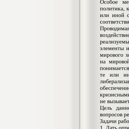
Особое ме
негативных эмоциональных состояний
политика, 
у сотрудников медицинского центра в
условиях пандемии COVID-19
или иной 
Диплом, 2021 г.
соответств
Кол-во страниц: 51+прил.
Кол-во источников: 77
Цена:
Проводима
2.500
воздейств
р
реализуемы
Диплом Виндикационный иск
элементы и
Дипломная работа, 2015
мирового х
Кол-во страниц: 66
Кол-во источников: 46
Цена:
на мирово
5.000
понимается
р
те или ин
либерализа
обеспечен
кризисными
Диплом Возмещение вреда,
причинённого жизни или здоровью
не вызывае
гражданина в гражданском
Цель данн
законодательстве (СГУПС)
вопросов р
Диплом, 2019 г.
Кол-во страниц: 61+прил.
Задачи раб
Кол-во источников: 50
Цена:
1. Дать оп