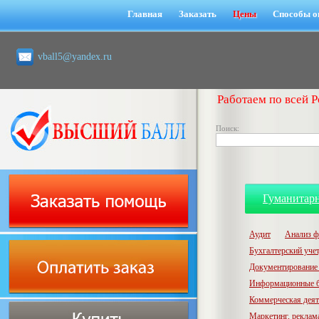
Главная
Заказать
Цены
Способы о
vball5@yandex.ru
Работаем по всей Р
Поиск:
Гуманитар
Аудит
Анализ ф
Бухгалтерский учет,
Документирование 
Информационные б
Коммерческая деят
Маркетинг, реклам