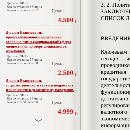
Диплом, 2019 г.
3. 2. Полит
Кол-во страниц: 58+прил.
ЗАКЛЮЧЕ
Кол-во источников: 62
Цена:
СПИСОК Л
4.500
р
Диплом Взаимосвязь
профессионального выгорания с
ВВЕДЕНИ
особенностями эмоциональной сферы
личности (на примере специалистов
Ключевым э
взыскания)
Диплом, 2021 г.
сегодня 
Кол-во страниц: 57+прил.
Кол-во источников: 70
Цена:
проводнико
кредитная
2.500
р
государст
Диплом Взаимосвязь
деятельнос
социометрического статуса подростков
и склонности к девиантному поведению
функциони
Диплом, 2019 г.
достаточ
Кол-во страниц: 64+прил.
Кол-во источников: 68
Цена:
регулирова
4.999
валютного
р
экономичес
информации
Диплом Взаимосвязь эмпатии и