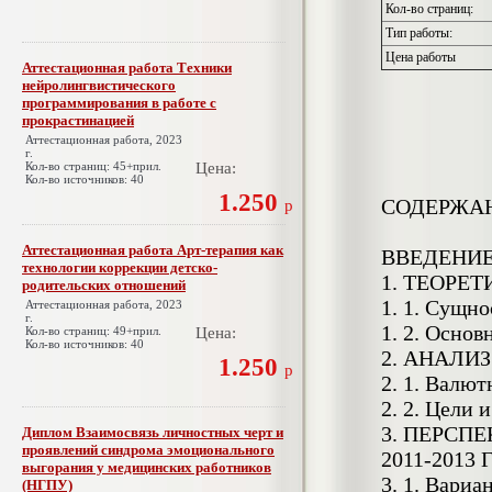
Кол-во страниц:
Тип работы:
Цена работы
Аттестационная работа Техники
нейролингвистического
программирования в работе с
прокрастинацией
Аттестационная работа, 2023
г.
Кол-во страниц: 45+прил.
Цена:
Кол-во источников: 40
1.250
СОДЕРЖА
р
Аттестационная работа Арт-терапия как
ВВЕДЕНИ
технологии коррекции детско-
1. ТЕОРЕ
родительских отношений
1. 1. Сущн
Аттестационная работа, 2023
г.
1. 2. Осно
Кол-во страниц: 49+прил.
Цена:
Кол-во источников: 40
2. АНАЛИЗ
1.250
р
2. 1. Валю
2. 2. Цели
3. ПЕРСП
Диплом Взаимосвязь личностных черт и
проявлений синдрома эмоционального
2011-2013 Г
выгорания у медицинских работников
3. 1. Вари
(НГПУ)