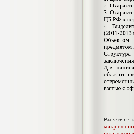
4.550
р
2. Охаракт
3. Охаракт
Диплом Возмещение вреда,
ЦБ РФ в пер
причиненного незаконными действиями
органов дознания предварительного
4. Выдели
следствия, прокуратуры и суда (СГУПС)
(2011-2013 
Диплом, 2019 г.
Кол-во страниц: 57+прил.
Объектом 
Кол-во источников: 47
Цена:
предметом 
4.550
р
Структура
заключения
Диплом Комплексный подход к
Для написа
обеспечению качества жизни пациентов
с бронхиальной астмой в формате
области ф
лечебно-диагностической и
современн
реабилитационно-профилактической
взятые с о
деятельности медицинской сестры в
поликлинике
Диплом, 2022 г.
Кол-во страниц: 58+прил.
Кол-во источников: 29
Цена:
Диплом Криминальная миграция в
2.500
р
Западной Сибири: понятие, современное
Вместе с э
состояние, тенденции развития и меры
макроэконо
по ее предупреждению
роль в кре
Диплом, 2024 г.