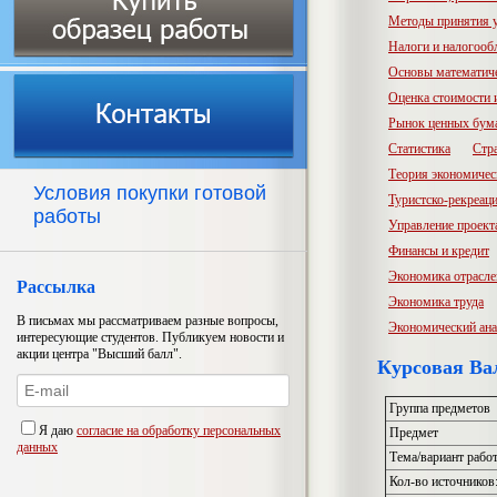
Методы принятия 
Налоги и налогооб
Основы математич
Оценка стоимости
Рынок ценных бум
Статистика
Стр
Теория экономичес
Условия покупки готовой
Туристско-рекреац
работы
Управление проект
Финансы и кредит
Экономика отрасл
Рассылка
Экономика труда
В письмах мы рассматриваем разные вопросы,
Экономический ана
интересующие студентов. Публикуем новости и
акции центра "Высший балл".
Курсовая Ва
Группа предметов
Я даю
согласие на обработку персональных
Предмет
данных
Тема/вариант рабо
Кол-во источников