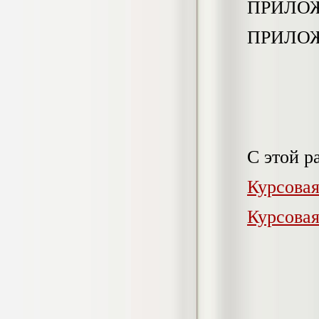
ПРИЛО
негативных эмоциональных состояний
у сотрудников медицинского центра в
условиях пандемии COVID-19
ПРИЛО
Диплом, 2021 г.
Кол-во страниц: 51+прил.
Кол-во источников: 77
Цена:
2.500
р
Диплом Виндикационный иск
Дипломная работа, 2015
Кол-во страниц: 66
Кол-во источников: 46
Цена:
С этой р
5.000
р
Курсова
Курсовая
Диплом Возмещение вреда,
причинённого жизни или здоровью
гражданина в гражданском
законодательстве (СГУПС)
Диплом, 2019 г.
Кол-во страниц: 61+прил.
Кол-во источников: 50
Цена: