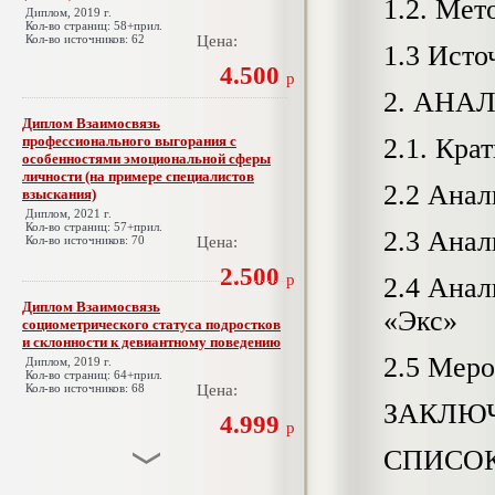
1.2. Мет
Диплом, 2019 г.
Кол-во страниц: 58+прил.
Кол-во источников: 62
Цена:
1.3 Исто
4.500
р
2. АНА
Диплом Взаимосвязь
профессионального выгорания с
2.1. Кра
особенностями эмоциональной сферы
личности (на примере специалистов
2.2 Ана
взыскания)
Диплом, 2021 г.
Кол-во страниц: 57+прил.
2.3 Ана
Кол-во источников: 70
Цена:
2.500
р
2.4 Анал
Диплом Взаимосвязь
«Экс»
социометрического статуса подростков
и склонности к девиантному поведению
2.5 Мер
Диплом, 2019 г.
Кол-во страниц: 64+прил.
Кол-во источников: 68
Цена:
ЗАКЛЮ
4.999
р
СПИСОК
Диплом Взаимосвязь эмпатии и