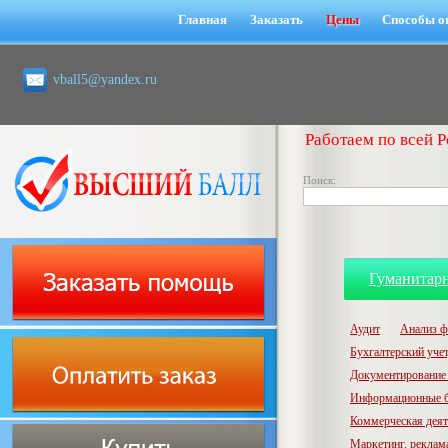
Главная
Заказать
Цены
Способы о
vball5@yandex.ru
Работаем по всей Р
Поиск:
Гуманитар
Аудит
Анализ ф
Бухгалтерский учет,
Документирование 
Информационные б
Коммерческая деят
Маркетинг, реклам