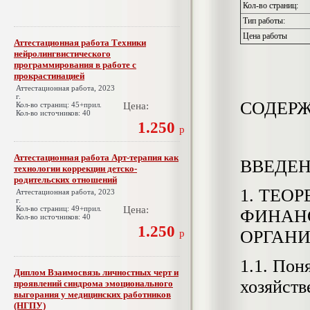
Кол-во страниц:
Тип работы:
Цена работы
Аттестационная работа Техники
нейролингвистического
программирования в работе с
прокрастинацией
Аттестационная работа, 2023
г.
СОДЕР
Кол-во страниц: 45+прил.
Цена:
Кол-во источников: 40
1.250
р
Аттестационная работа Арт-терапия как
ВВЕДЕ
технологии коррекции детско-
родительских отношений
1. ТЕО
Аттестационная работа, 2023
г.
Кол-во страниц: 49+прил.
Цена:
ФИНАН
Кол-во источников: 40
1.250
ОРГАН
р
1.1. Пон
Диплом Взаимосвязь личностных черт и
хозяйств
проявлений синдрома эмоционального
выгорания у медицинских работников
(НГПУ)