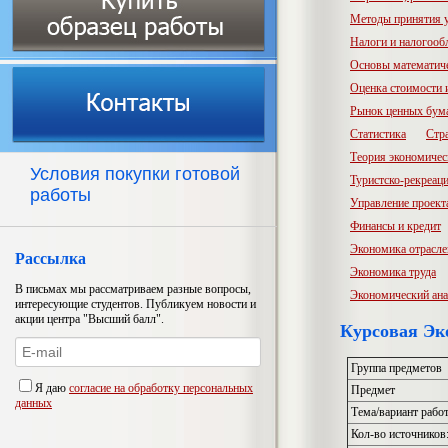
Методы принятия 
Налоги и налогооб
Основы математич
Оценка стоимости
Рынок ценных бум
Статистика
Стр
Теория экономичес
Условия покупки готовой
Туристско-рекреац
работы
Управление проект
Финансы и кредит
Экономика отрасл
Рассылка
Экономика труда
В письмах мы рассматриваем разные вопросы,
Экономический ана
интересующие студентов. Публикуем новости и
акции центра "Высший балл".
Курсовая Эко
Группа предметов
Я даю
согласие на обработку персональных
Предмет
данных
Тема/вариант рабо
Кол-во источников