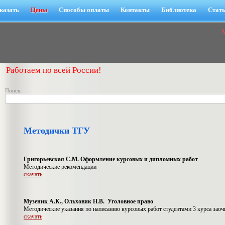
казать
Цены
Способы оплаты
Контакты
Библиотека
Стат
Работаем по всей России!
Поиск:
Методички ТГУ
Григорьевская С.М. Оформление курсовых и дипломных работ
Методические рекомендации
скачать
Музеник А.К., Ольховик Н.В. Уголовное право
Методические указания по написанию курсовых работ студентами 3 курса заоч
скачать