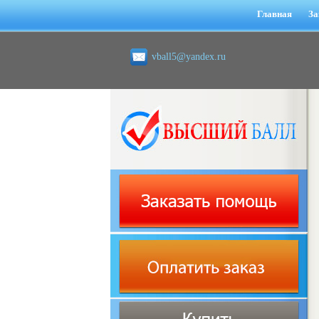
Главная
За
vball5@yandex.ru