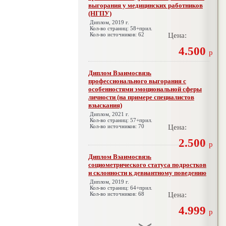
выгорания у медицинских работников
(НГПУ)
Диплом, 2019 г.
Кол-во страниц: 58+прил.
Кол-во источников: 62
Цена:
4.500
р
Диплом Взаимосвязь
профессионального выгорания с
особенностями эмоциональной сферы
личности (на примере специалистов
взыскания)
Диплом, 2021 г.
Кол-во страниц: 57+прил.
Кол-во источников: 70
Цена:
2.500
р
Диплом Взаимосвязь
социометрического статуса подростков
и склонности к девиантному поведению
Диплом, 2019 г.
Кол-во страниц: 64+прил.
Кол-во источников: 68
Цена:
4.999
р