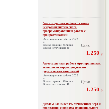
Аттестационная работа Техники
нейролингвистического
программирования в работе с
прокрастинацией
Аттестационная работа, 2023
г.
Кол-во страниц: 45+прил.
Цена:
Кол-во источников: 40
1.250
р
Аттестационная работа Арт-терапия как
технологии коррекции детско-
родительских отношений
Аттестационная работа, 2023
г.
Кол-во страниц: 49+прил.
Цена:
Кол-во источников: 40
1.250
р
Диплом Взаимосвязь личностных черт и
проявлений синдрома эмоционального