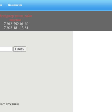
ьи
Вакансии
Менеджер по он-лайн
заказам
+7-913-792-01-60
+7-923-181-15-81
ного отделения