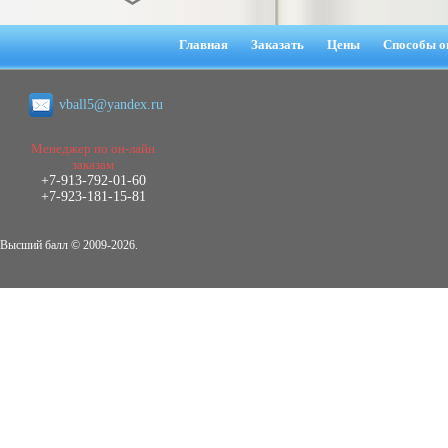
Диплом Взаимосвязь эмпатии и
негативных эмоциональных состояний
Главная
Заказать
Цены
Способы о
у сотрудников медицинского центра в
условиях пандемии COVID-19
Диплом, 2021 г.
vball5@yandex.ru
Кол-во страниц: 51+прил.
Кол-во источников: 77
Цена:
2.500
Менеджер по он-лайн
р
заказам
+7-913-792-01-60
Диплом Виндикационный иск
+7-923-181-15-81
Дипломная работа, 2015
Кол-во страниц: 66
Кол-во источников: 46
Цена:
Высший балл © 2009-2026.
5.000
р
Диплом Возмещение вреда,
причинённого жизни или здоровью
гражданина в гражданском
законодательстве (СГУПС)
Диплом, 2019 г.
Кол-во страниц: 61+прил.