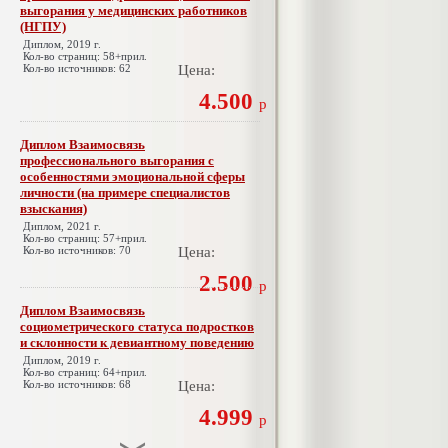
выгорания у медицинских работников
(НГПУ)
Диплом, 2019 г.
Кол-во страниц: 58+прил.
Кол-во источников: 62
Цена:
4.500
р
Диплом Взаимосвязь
профессионального выгорания с
особенностями эмоциональной сферы
личности (на примере специалистов
взыскания)
Диплом, 2021 г.
Кол-во страниц: 57+прил.
Кол-во источников: 70
Цена:
2.500
р
Диплом Взаимосвязь
социометрического статуса подростков
и склонности к девиантному поведению
Диплом, 2019 г.
Кол-во страниц: 64+прил.
Кол-во источников: 68
Цена:
4.999
р