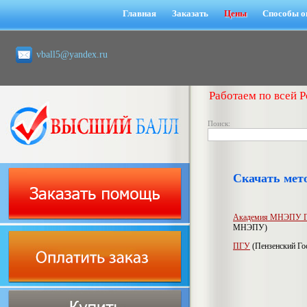
Главная
Заказать
Цены
Способы о
vball5@yandex.ru
Работаем по всей Р
Поиск:
Скачать мето
Академия МНЭПУ Пе
МНЭПУ)
ПГУ
(Пензенский Го