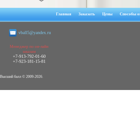
Диплом Взаимосвязь эмпатии и
негативных эмоциональных состояний
Главная
Заказать
Цены
Способы о
у сотрудников медицинского центра в
условиях пандемии COVID-19
Диплом, 2021 г.
vball5@yandex.ru
Кол-во страниц: 51+прил.
Кол-во источников: 77
Цена:
2.500
Менеджер по он-лайн
р
заказам
+7-913-792-01-60
Диплом Виндикационный иск
+7-923-181-15-81
Дипломная работа, 2015
Кол-во страниц: 66
Кол-во источников: 46
Цена:
Высший балл © 2009-2026.
5.000
р
Диплом Возмещение вреда,
причинённого жизни или здоровью
гражданина в гражданском
законодательстве (СГУПС)
Диплом, 2019 г.
Кол-во страниц: 61+прил.