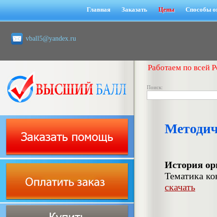
Главная
Заказать
Цены
Способы о
vball5@yandex.ru
Работаем по всей Р
Поиск:
Методич
История ор
Тематика ко
скачать