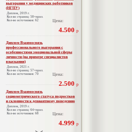
выгорания у медицинских работников
(НГПУ)
Диплом, 2019 г.
Кол-во страниц: 58+прил.
Кол-во источников: 62
Цена:
4.500
р
Диплом Взаимосвязь
профессионального выгорания с
особенностями эмоциональной сферы
личности (на примере специалистов
взыскания)
Диплом, 2021 г.
Кол-во страниц: 57+прил.
Кол-во источников: 70
Цена:
2.500
р
Диплом Взаимосвязь
социометрического статуса подростков
и склонности к девиантному поведению
Диплом, 2019 г.
Кол-во страниц: 64+прил.
Кол-во источников: 68
Цена:
4.999
р