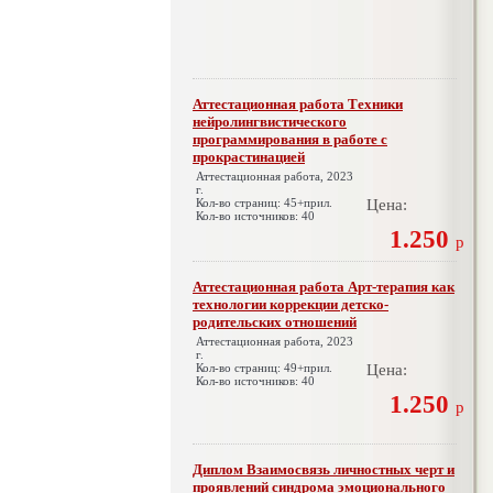
Аттестационная работа Техники
нейролингвистического
программирования в работе с
прокрастинацией
Аттестационная работа, 2023
г.
Кол-во страниц: 45+прил.
Цена:
Кол-во источников: 40
1.250
р
Аттестационная работа Арт-терапия как
технологии коррекции детско-
родительских отношений
Аттестационная работа, 2023
г.
Кол-во страниц: 49+прил.
Цена:
Кол-во источников: 40
1.250
р
Диплом Взаимосвязь личностных черт и
проявлений синдрома эмоционального