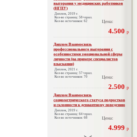
выгорания у медицинских работников
(НГПУ)
Диплом, 2019 г.
Кол-во страниц: 58+прил.
Кол-во источников: 62
Цена:
4.500
р
Диплом Взаимосвязь
профессионального выгорания с
особенностями эмоциональной сферы
личности (на примере специалистов
взыскания)
Диплом, 2021 г.
Кол-во страниц: 57+прил.
Кол-во источников: 70
Цена:
2.500
р
Диплом Взаимосвязь
социометрического статуса подростков
и склонности к девиантному поведению
Диплом, 2019 г.
Кол-во страниц: 64+прил.
Кол-во источников: 68
Цена:
4.999
р