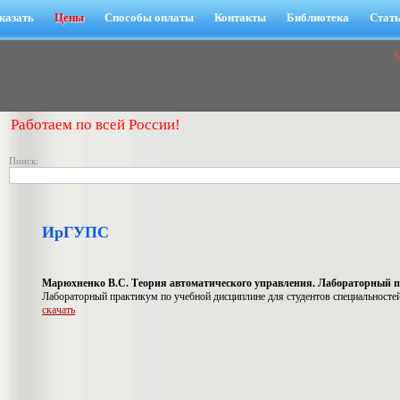
казать
Цены
Способы оплаты
Контакты
Библиотека
Стат
Работаем по всей России!
Поиск:
ИрГУПС
Марюхненко В.С. Теория автоматического управления. Лабораторный 
Лабораторный практикум по учебной дисциплине для студентов специальносте
скачать