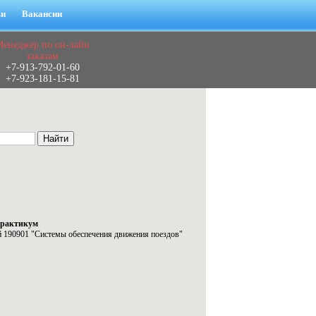
ьи
Вакансии
Менеджер по он-лайн
заказам
+7-913-792-01-60
+7-923-181-15-81
практикум
й 190901 "Системы обеспечения движения поездов"