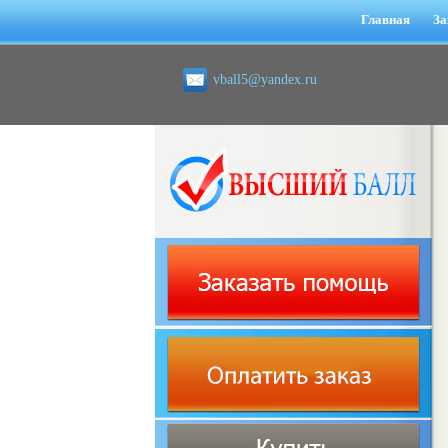
Главная
За
vball5@yandex.ru