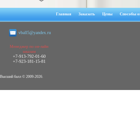
Диплом Взаимосвязь эмпатии и
негативных эмоциональных состояний
Главная
Заказать
Цены
Способы о
у сотрудников медицинского центра в
условиях пандемии COVID-19
Диплом, 2021 г.
vball5@yandex.ru
Кол-во страниц: 51+прил.
Кол-во источников: 77
Цена:
2.500
Менеджер по он-лайн
р
заказам
+7-913-792-01-60
Диплом Виндикационный иск
+7-923-181-15-81
Дипломная работа, 2015
Кол-во страниц: 66
Кол-во источников: 46
Цена:
Высший балл © 2009-2026.
5.000
р
Диплом Возмещение вреда,
причинённого жизни или здоровью
гражданина в гражданском
законодательстве (СГУПС)
Диплом, 2019 г.
Кол-во страниц: 61+прил.