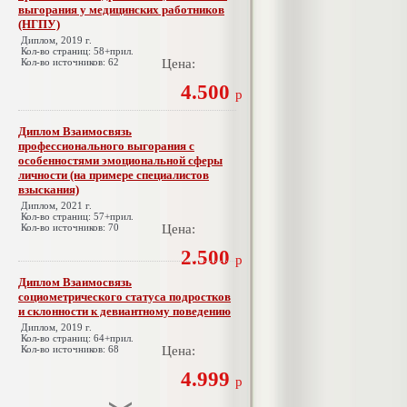
выгорания у медицинских работников
(НГПУ)
Диплом, 2019 г.
Кол-во страниц: 58+прил.
Кол-во источников: 62
Цена:
4.500
р
Диплом Взаимосвязь
профессионального выгорания с
особенностями эмоциональной сферы
личности (на примере специалистов
взыскания)
Диплом, 2021 г.
Кол-во страниц: 57+прил.
Кол-во источников: 70
Цена:
2.500
р
Диплом Взаимосвязь
социометрического статуса подростков
и склонности к девиантному поведению
Диплом, 2019 г.
Кол-во страниц: 64+прил.
Кол-во источников: 68
Цена:
4.999
р