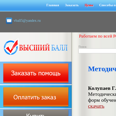
Главная
Заказать
Цены
Способы о
vball5@yandex.ru
Работаем по всей Р
Поиск:
Методи
Колупаев Г
Методически
форм обучен
скачать