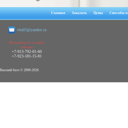
Диплом Взаимосвязь эмпатии и
негативных эмоциональных состояний
Главная
Заказать
Цены
Способы о
у сотрудников медицинского центра в
условиях пандемии COVID-19
Диплом, 2021 г.
vball5@yandex.ru
Кол-во страниц: 51+прил.
Кол-во источников: 77
Цена:
2.500
Менеджер по он-лайн
р
заказам
+7-913-792-01-60
Диплом Виндикационный иск
+7-923-181-15-81
Дипломная работа, 2015
Кол-во страниц: 66
Кол-во источников: 46
Цена:
Высший балл © 2009-2026.
5.000
р
Диплом Возмещение вреда,
причинённого жизни или здоровью
гражданина в гражданском
законодательстве (СГУПС)
Диплом, 2019 г.
Кол-во страниц: 61+прил.