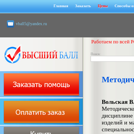
Главная
Заказать
Цены
Способы о
vball5@yandex.ru
Работаем по всей Р
Поиск:
Методи
Вольская В
Методическо
дисциплине 
изделий и м
специальнос