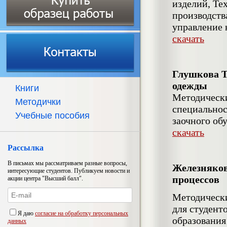
изделий, Те
производств
управление 
скачать
Глушкова Т
одежды
Книги
Методически
Методички
специальнос
Учебные пособия
заочного об
скачать
Рассылка
В письмах мы рассматриваем разные вопросы,
Железняков
интересующие студентов. Публикуем новости и
процессов
акции центра "Высший балл".
Методически
для студент
Я даю
согласие на обработку персональных
образования
данных