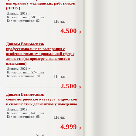
выгорания у медицинских работников
(НГПУ)
Диплом, 2019 г.
Кол-во страниц: 58+прил.
Кол-во источников: 62
Цена:
4.500
р
Диплом Взаимосвязь
профессионального выгорания с
особенностями эмоциональной сферы
личности (на примере специалистов
взыскания)
Диплом, 2021 г.
Кол-во страниц: 57+прил.
Кол-во источников: 70
Цена:
2.500
р
Диплом Взаимосвязь
социометрического статуса подростков
и склонности к девиантному поведению
Диплом, 2019 г.
Кол-во страниц: 64+прил.
Кол-во источников: 68
Цена:
4.999
р