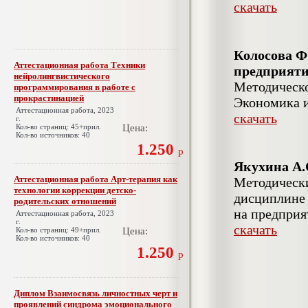
скачать
Колосова Ф
Аттестационная работа Техники
предприяти
нейролингвистического
Методическо
программирования в работе с
прокрастинацией
Экономика и
Аттестационная работа, 2023
скачать
г.
Кол-во страниц: 45+прил.
Цена:
Кол-во источников: 40
1.250
р
Якухина А.
Аттестационная работа Арт-терапия как
Методически
технологии коррекции детско-
дисциплине 
родительских отношений
на предприя
Аттестационная работа, 2023
г.
скачать
Кол-во страниц: 49+прил.
Цена:
Кол-во источников: 40
1.250
р
Диплом Взаимосвязь личностных черт и
проявлений синдрома эмоционального